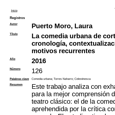
Inicio
Registros
Autor
Puerto Moro, Laura
Título
La comedia urbana de cort
cronología, contextualizaci
motivos recurrentes
Año
2016
Número
126
Palabras clave
Comedia urbana
;
Torres Naharro
;
Celestinesca
Resumen
Este trabajo analiza con exh
para la mejor comprensión de
teatro clásico: el de la com
aprehendida por la crítica 