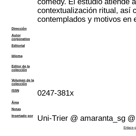
comedy. El estudio atiende a 
contextualización ritual, así
contemplados y motivos en e
Dirección
Autor
corporativo
Editorial
Idioma
Editor de la
colección
Volumen de la
colección
ISSN
0247-381x
Área
Notas
Insertado por
Uni-Trier @ amaranta_sg @
Enlace p