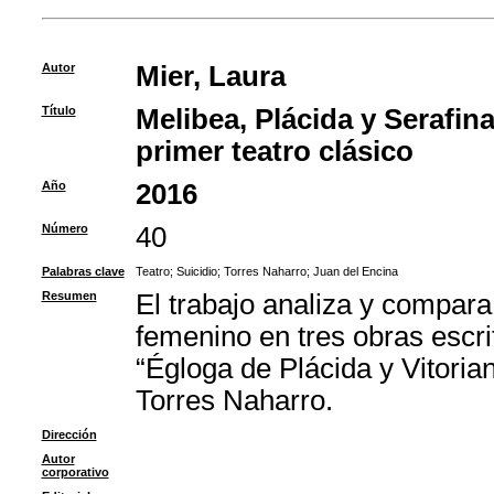
Autor
Mier, Laura
Título
Melibea, Plácida y Serafina
primer teatro clásico
Año
2016
Número
40
Palabras clave
Teatro
;
Suicidio
;
Torres Naharro
;
Juan del Encina
Resumen
El trabajo analiza y compara
femenino en tres obras escr
“Égloga de Plácida y Vitoria
Torres Naharro.
Dirección
Autor
corporativo