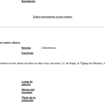
Expedición
Enlace permanente a este registro
er teatro clásico
Revista
Celestinesca
Fascículo
femenino en tres obras escritas en años muy cercanos: LC de Rojas, la “Égloga de Plácida y 
Lugar de
edición
Idioma del
resumen
Título de la
colección