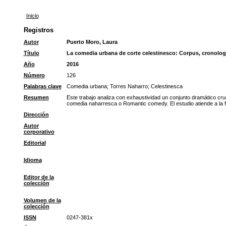
Inicio
Registros
Autor
Puerto Moro, Laura
Título
La comedia urbana de corte celestinesco: Corpus, cronología
Año
2016
Número
126
Palabras clave
Comedia urbana
;
Torres Naharro
;
Celestinesca
Resumen
Este trabajo analiza con exhaustividad un conjunto dramático cruc
comedia naharresca o Romantic comedy. El estudio atiende a la fij
Dirección
Autor
corporativo
Editorial
Idioma
Editor de la
colección
Volumen de la
colección
ISSN
0247-381x