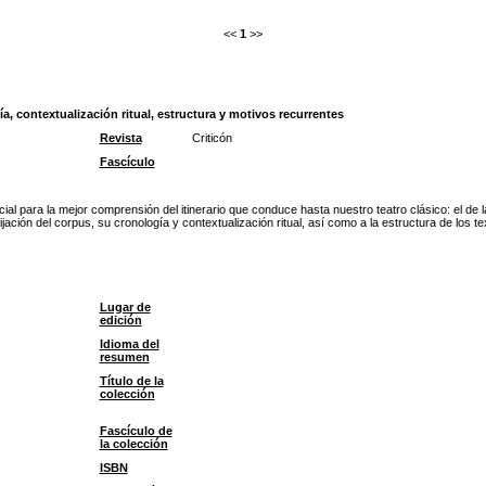
<<
1
>>
, contextualización ritual, estructura y motivos recurrentes
Revista
Criticón
Fascículo
ial para la mejor comprensión del itinerario que conduce hasta nuestro teatro clásico: el de
ación del corpus, su cronología y contextualización ritual, así como a la estructura de los 
Lugar de
edición
Idioma del
resumen
Título de la
colección
Fascículo de
la colección
ISBN