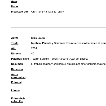
Área
Notas
Insertado por
Uni-Trier @ amaranta_sg @
Autor
Mier, Laura
Título
Melibea, Plácida y Serafina: tres muertes violentas en el prim
Año
2016
Número
40
Palabras clave
Teatro
;
Suicidio
;
Torres Naharro
;
Juan del Encina
Resumen
El trabajo analiza y compara el suicidio por amor del personaje 
Dirección
Autor
corporativo
Editorial
Idioma
Editor de la
colección