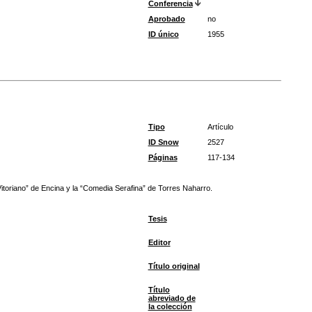
Conferencia
Aprobado
no
ID único
1955
Tipo
Artículo
ID Snow
2527
Páginas
117-134
Vitoriano” de Encina y la “Comedia Serafina” de Torres Naharro.
Tesis
Editor
Título original
Título
abreviado de
la colección