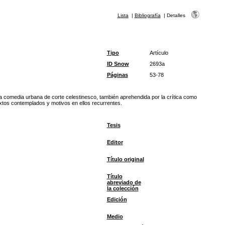
Lista
|
Bibliografía
|
Detalles
Tipo
Artículo
ID Snow
2693a
Páginas
53-78
 la comedia urbana de corte celestinesco, también aprehendida por la crítica como
textos contemplados y motivos en ellos recurrentes.
Tesis
Editor
Título original
Título
abreviado de
la colección
Edición
Medio