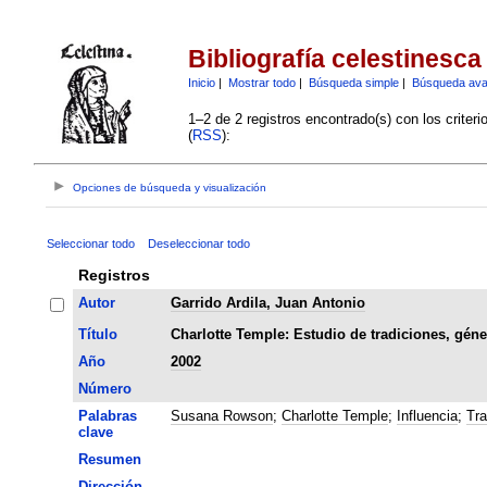
Bibliografía celestinesca
Inicio
|
Mostrar todo
|
Búsqueda simple
|
Búsqueda av
1–2 de 2 registros encontrado(s) con los criter
(
RSS
):
Opciones de búsqueda y visualización
Seleccionar todo
Deseleccionar todo
Registros
Autor
Garrido Ardila, Juan Antonio
Título
Charlotte Temple: Estudio de tradiciones, géne
Año
2002
Número
Palabras
Susana Rowson
;
Charlotte Temple
;
Influencia
;
Tra
clave
Resumen
Dirección