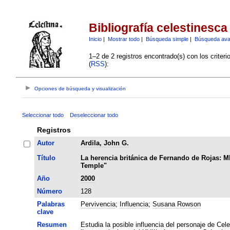
Bibliografía celestinesca
Inicio
|
Mostrar todo
|
Búsqueda simple
|
Búsqueda av
1–2 de 2 registros encontrado(s) con los criter
(
RSS
):
Opciones de búsqueda y visualización
Seleccionar todo
Deseleccionar todo
Registros
Autor
Ardila, John G.
Título
La herencia británica de Fernando de Rojas: Ml
Temple"
Año
2000
Número
128
Palabras
Pervivencia
;
Influencia
;
Susana Rowson
clave
Resumen
Estudia la posible influencia del personaje de Ce