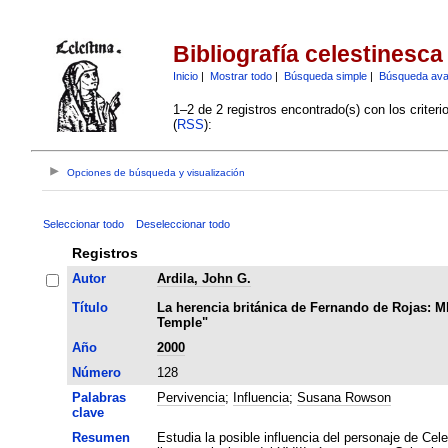
Bibliografía celestinesca
Inicio
|
Mostrar todo
|
Búsqueda simple
|
Búsqueda av
1–2 de 2 registros encontrado(s) con los criter
(
RSS
):
Opciones de búsqueda y visualización
Seleccionar todo
Deseleccionar todo
Registros
Autor
Ardila, John G.
Título
La herencia británica de Fernando de Rojas: Ml
Temple"
Año
2000
Número
128
Palabras
Pervivencia
;
Influencia
;
Susana Rowson
clave
Resumen
Estudia la posible influencia del personaje de Ce