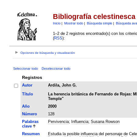
Bibliografía celestinesca
Inicio
|
Mostrar todo
|
Búsqueda simple
|
Búsqueda av
1–2 de 2 registros encontrado(s) con los criter
(
RSS
):
Opciones de búsqueda y visualización
Seleccionar todo
Deseleccionar todo
Registros
Autor
Ardila, John G.
Título
La herencia británica de Fernando de Rojas: Ml
Temple"
Año
2000
Número
128
Palabras
Pervivencia
;
Influencia
;
Susana Rowson
clave
Resumen
Estudia la posible influencia del personaje de Ce