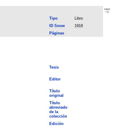
Tipo
Libro
ID Snow
1918
Páginas
Tesis
Editor
Título
original
Título
abreviado
de la
colección
Edición