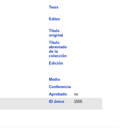
Tesis
Editor
Título
original
Título
abreviado
de la
colección
Edición
Medio
Conferencia
Aprobado
no
ID único
1555