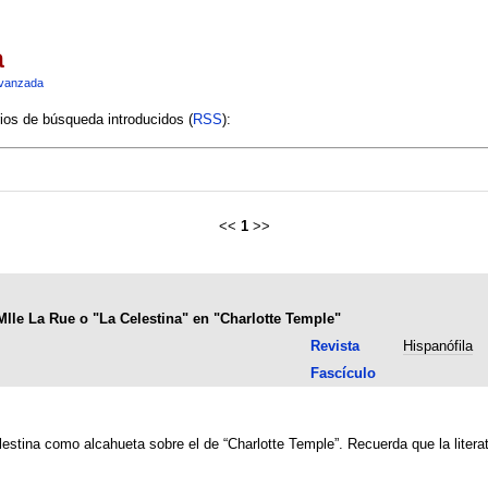
a
vanzada
rios de búsqueda introducidos (
RSS
):
<<
1
>>
Mlle La Rue o "La Celestina" en "Charlotte Temple"
Revista
Hispanófila
Fascículo
lestina como alcahueta sobre el de “Charlotte Temple”. Recuerda que la litera