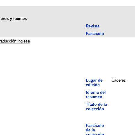
neros y fuentes
Revista
Fascículo
raducción inglesa
Lugar de
Cáceres
edición
Idioma del
resumen
Título de la
colección
Fascículo
de la
colección