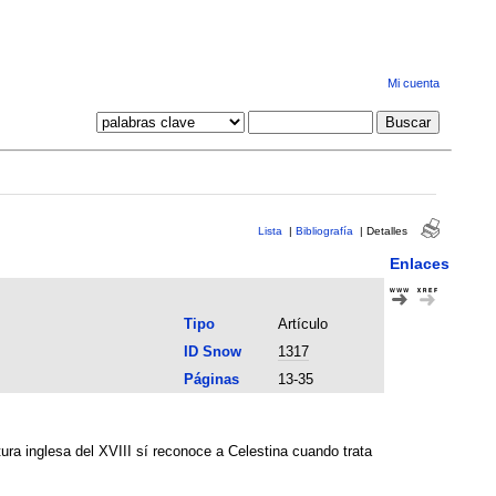
Mi cuenta
Lista
|
Bibliografía
|
Detalles
Enlaces
Tipo
Artículo
ID Snow
1317
Páginas
13-35
tura inglesa del XVIII sí reconoce a Celestina cuando trata