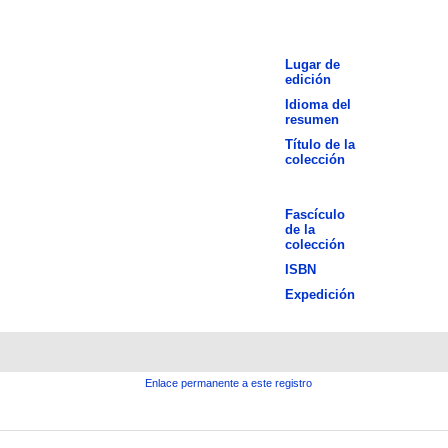
Lugar de
edición
Idioma del
resumen
Título de la
colección
Fascículo
de la
colección
ISBN
Expedición
Enlace permanente a este registro