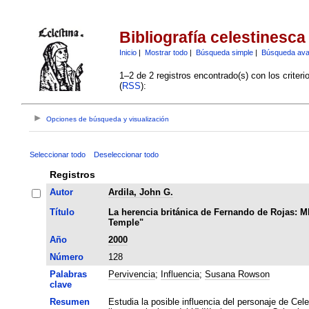
Bibliografía celestinesca
Inicio
|
Mostrar todo
|
Búsqueda simple
|
Búsqueda av
1–2 de 2 registros encontrado(s) con los criter
(
RSS
):
Opciones de búsqueda y visualización
Seleccionar todo
Deseleccionar todo
Registros
Autor
Ardila, John G.
Título
La herencia británica de Fernando de Rojas: Ml
Temple"
Año
2000
Número
128
Palabras
Pervivencia
;
Influencia
;
Susana Rowson
clave
Resumen
Estudia la posible influencia del personaje de Ce