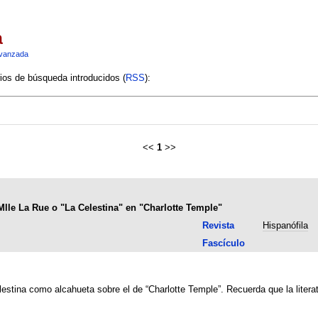
a
vanzada
rios de búsqueda introducidos (
RSS
):
<<
1
>>
Mlle La Rue o "La Celestina" en "Charlotte Temple"
Revista
Hispanófila
Fascículo
lestina como alcahueta sobre el de “Charlotte Temple”. Recuerda que la litera