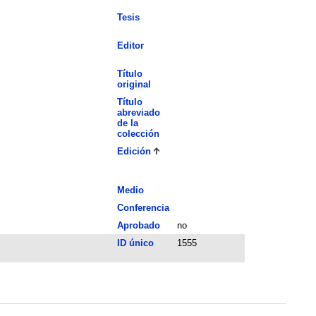
Tesis
Editor
Título
original
Título
abreviado
de la
colección
Edición
Medio
Conferencia
Aprobado
no
ID único
1555