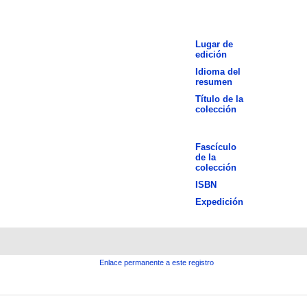
Lugar de
edición
Idioma del
resumen
Título de la
colección
Fascículo
de la
colección
ISBN
Expedición
Enlace permanente a este registro