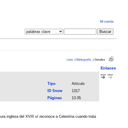
Mi cuenta
Lista
|
Bibliografía
|
Detalles
Enlaces
Tipo
Artículo
ID Snow
1317
Páginas
13-35
tura inglesa del XVIII sí reconoce a Celestina cuando trata