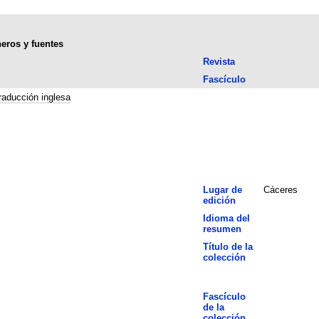
neros y fuentes
Revista
Fascículo
raducción inglesa
Lugar de
Cáceres
edición
Idioma del
resumen
Título de la
colección
Fascículo
de la
colección