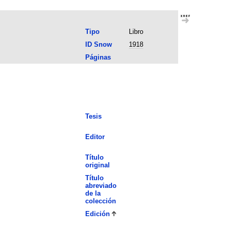
Tipo
Libro
ID Snow
1918
Páginas
Tesis
Editor
Título
original
Título
abreviado
de la
colección
Edición