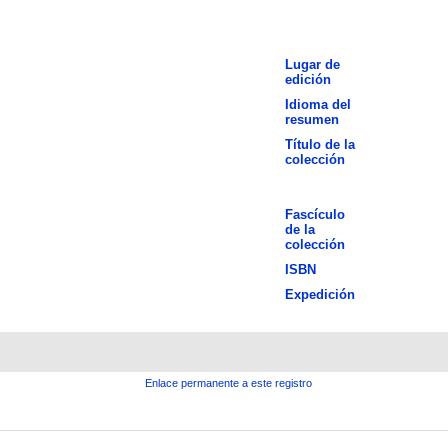
Lugar de
edición
Idioma del
resumen
Título de la
colección
Fascículo
de la
colección
ISBN
Expedición
Enlace permanente a este registro