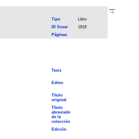
Tipo
Libro
ID Snow
1918
Páginas
Tesis
Editor
Título
original
Título
abreviado
de la
colección
Edición