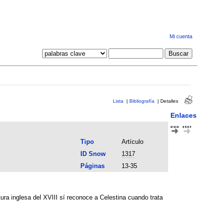
Mi cuenta
Lista
|
Bibliografía
|
Detalles
Enlaces
Tipo
Artículo
ID Snow
1317
Páginas
13-35
tura inglesa del XVIII sí reconoce a Celestina cuando trata