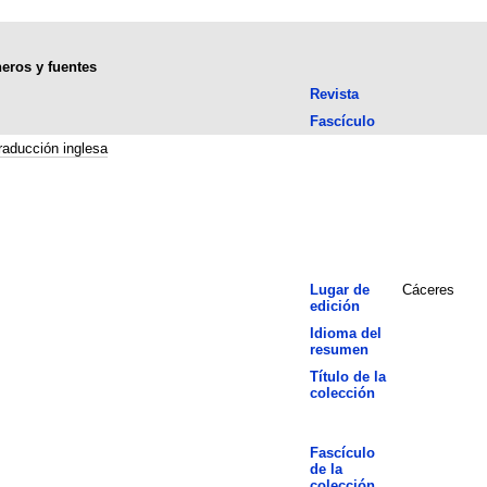
neros y fuentes
Revista
Fascículo
raducción inglesa
Lugar de
Cáceres
edición
Idioma del
resumen
Título de la
colección
Fascículo
de la
colección