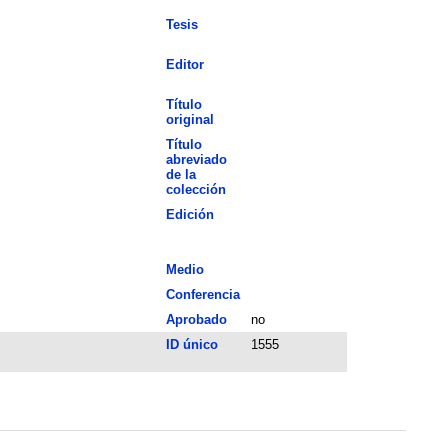
Tesis
Editor
Título
original
Título
abreviado
de la
colección
Edición
Medio
Conferencia
Aprobado
no
ID único
1555