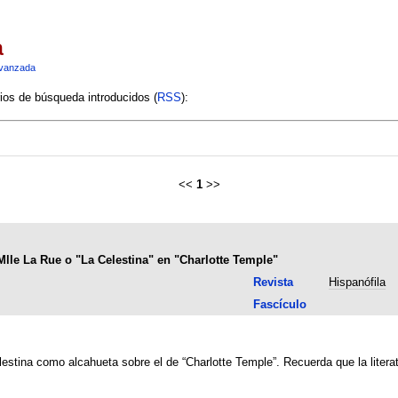
a
vanzada
rios de búsqueda introducidos (
RSS
):
<<
1
>>
Mlle La Rue o "La Celestina" en "Charlotte Temple"
Revista
Hispanófila
Fascículo
lestina como alcahueta sobre el de “Charlotte Temple”. Recuerda que la litera