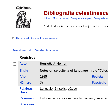
Bibliografía celestinesc
Inicio
|
Mostrar todo
|
Búsqueda simple
|
Búsqueda a
1–4 de 4 registros encontrado(s) con los crite
Opciones de búsqueda y visualización
Seleccionar todo
Deseleccionar todo
Registros
Autor
Herriott, J. Homer
Título
Notes on selectivity of language in the "Celes
Año
1969
Revista
Número
37
Fascículo
Palabras
Lenguaje
;
Sintaxis
;
Léxico
clave
Resumen
Estudia las locuciones popularizantes y arcaizan
Dirección