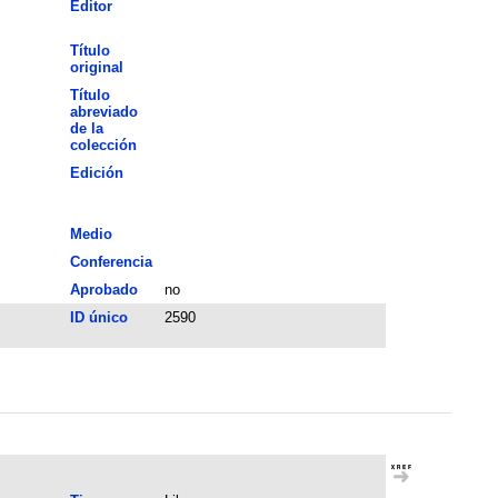
Editor
Título
original
Título
abreviado
de la
colección
Edición
Medio
Conferencia
Aprobado
no
ID único
2590