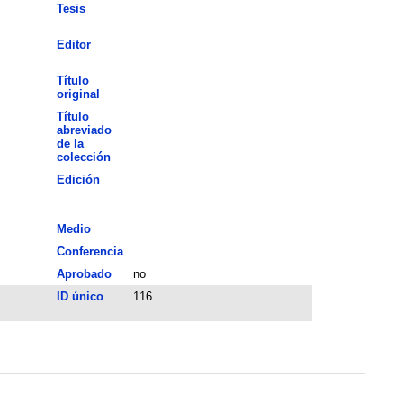
Tesis
Editor
Título
original
Título
abreviado
de la
colección
Edición
Medio
Conferencia
Aprobado
no
ID único
116