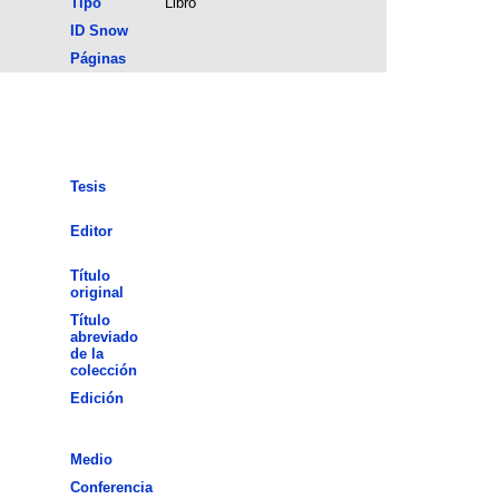
Tipo
Libro
ID Snow
Páginas
Tesis
Editor
Título
original
Título
abreviado
de la
colección
Edición
Medio
Conferencia