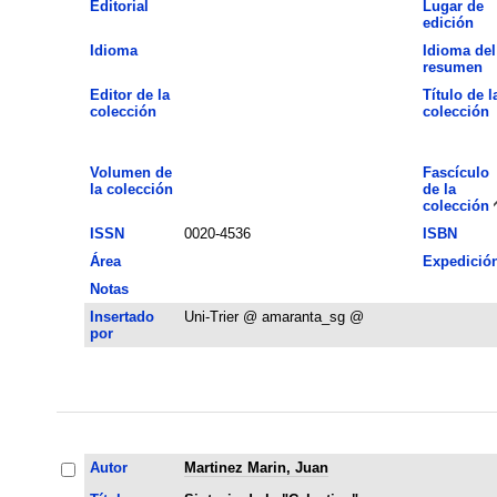
Editorial
Lugar de
edición
Idioma
Idioma del
resumen
Editor de la
Título de l
colección
colección
Volumen de
Fascículo
la colección
de la
colección
ISSN
0020-4536
ISBN
Área
Expedició
Notas
Insertado
Uni-Trier @ amaranta_sg @
por
Autor
Martinez Marin, Juan