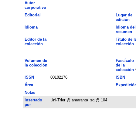
Autor
corporativo
Editorial
Lugar de
edición
Idioma
Idioma del
resumen
Editor de la
Título de l
colección
colección
Volumen de
Fascículo
la colección
de la
colección
ISSN
00182176
ISBN
Área
Expedició
Notas
Insertado
Uni-Trier @ amaranta_sg @ 104
por