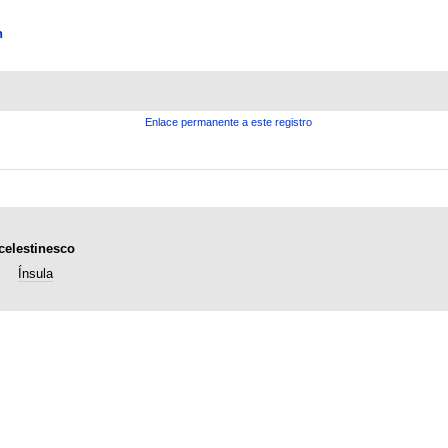
n
Enlace permanente a este registro
celestinesco
Ínsula