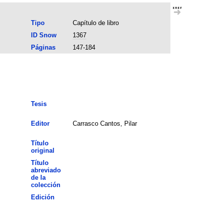
Tipo
Capítulo de libro
ID Snow
1367
Páginas
147-184
Tesis
Editor
Carrasco Cantos, Pilar
Título
original
Título
abreviado
de la
colección
Edición