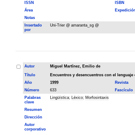
ISSN
ISBN
Área
Expedició
Notas
Insertado
Uni-Trier @ amaranta_sg @
por
Autor
Miguel Martínez, Emilio de
Título
Encuentros y desencuentros con el lenguaje 
Año
1999
Revista
Número
633
Fascículo
Palabras
Lingüística
;
Léxico
;
Morfosintaxis
clave
Resumen
Dirección
Autor
corporativo