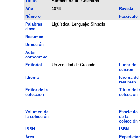
Título
Sintaxis de la "Celestina"
Año
1978
Revista
Número
Fascículo
Palabras
Ligüística
;
Lenguaje
;
Sintaxis
clave
Resumen
Dirección
Autor
corporativo
Editorial
Universidad de Granada
Lugar de
edición
Idioma
Idioma del
resumen
Editor de la
Título de l
colección
colección
Volumen de
Fascículo
la colección
de la
colección
ISSN
ISBN
Área
Expedició