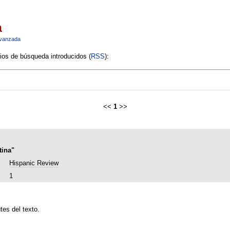
a
vanzada
rios de búsqueda introducidos (
RSS
):
<<
1
>>
tina"
Hispanic Review
1
tes del texto.