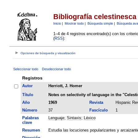
Bibliografía celestinesca
Inicio
|
Mostrar todo
|
Búsqueda simple
|
Búsqueda av
1–4 de 4 registros encontrado(s) con los criter
(
RSS
):
Opciones de búsqueda y visualización
Seleccionar todo
Deseleccionar todo
Registros
Autor
Herriott, J. Homer
Título
Notes on selectivity of language in the "Celest
Año
1969
Revista
Hispanic Re
Número
37
Fascículo
1
Palabras
Lenguaje
;
Sintaxis
;
Léxico
clave
Resumen
Estudia las locuciones popularizantes y arcaizante
Dirección