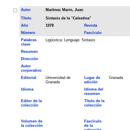
Autor
Martinez Marin, Juan
Título
Sintaxis de la "Celestina"
Año
1978
Revista
Número
Fascículo
Palabras
Ligüística
;
Lenguaje
;
Sintaxis
clave
Resumen
Dirección
Autor
corporativo
Editorial
Universidad de
Lugar de
Granada
Granada
edición
Idioma
Idioma del
resumen
Editor de la
Título de la
colección
colección
Volumen de
Fascículo
la colección
de la
colección