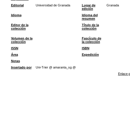
Editorial
Universidad de Granada
Lugar de
Granada
edición
Idioma
Idioma del
resumen
Editor de la
Título de la
colección
colección
Volumen de la
Fascículo de
colección
la colección
ISSN
ISBN
Área
Expedición
Notas
Insertado por
Uni-Trier @ amaranta_sg @
Enlace p