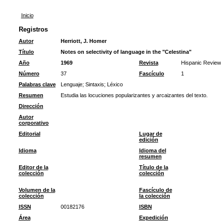
Inicio
Registros
Autor
Herriott, J. Homer
Título
Notes on selectivity of language in the "Celestina"
Año
1969
Revista
Hispanic Review
Número
37
Fascículo
1
Palabras clave
Lenguaje
;
Sintaxis
;
Léxico
Resumen
Estudia las locuciones popularizantes y arcaizantes del texto.
Dirección
Autor
corporativo
Editorial
Lugar de
edición
Idioma
Idioma del
resumen
Editor de la
Título de la
colección
colección
Volumen de la
Fascículo de
colección
la colección
ISSN
00182176
ISBN
Área
Expedición