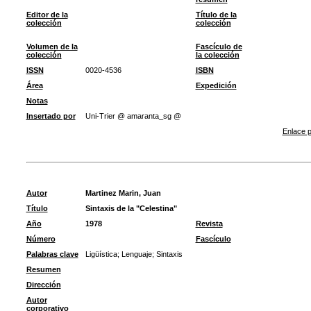
Editor de la
Título de la
colección
colección
Volumen de la
Fascículo de
colección
la colección
ISSN
0020-4536
ISBN
Área
Expedición
Notas
Insertado por
Uni-Trier @ amaranta_sg @
Enlace p
Autor
Martinez Marin, Juan
Título
Sintaxis de la "Celestina"
Año
1978
Revista
Número
Fascículo
Palabras clave
Ligüística
;
Lenguaje
;
Sintaxis
Resumen
Dirección
Autor
corporativo