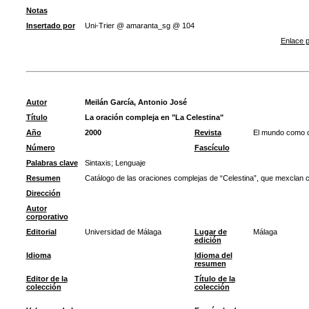
Notas
Insertado por
Uni-Trier @ amaranta_sg @ 104
Enlace p
Autor
Meilán García, Antonio José
Título
La oración compleja en "La Celestina"
Año
2000
Revista
El mundo como co
Número
Fascículo
Palabras clave
Sintaxis
;
Lenguaje
Resumen
Catálogo de las oraciones complejas de “Celestina”, que mexclan 
Dirección
Autor
corporativo
Editorial
Universidad de Málaga
Lugar de
Málaga
edición
Idioma
Idioma del
resumen
Editor de la
Título de la
colección
colección