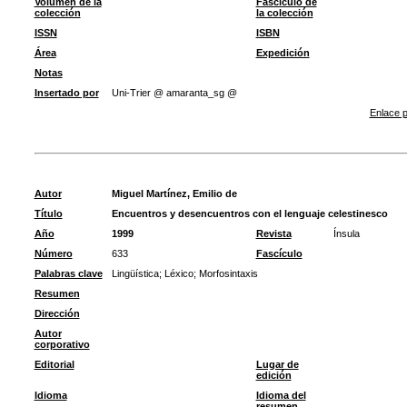
Volumen de la
Fascículo de
colección
la colección
ISSN
ISBN
Área
Expedición
Notas
Insertado por
Uni-Trier @ amaranta_sg @
Enlace p
Autor
Miguel Martínez, Emilio de
Título
Encuentros y desencuentros con el lenguaje celestinesco
Año
1999
Revista
Ínsula
Número
633
Fascículo
Palabras clave
Lingüística
;
Léxico
;
Morfosintaxis
Resumen
Dirección
Autor
corporativo
Editorial
Lugar de
edición
Idioma
Idioma del
resumen