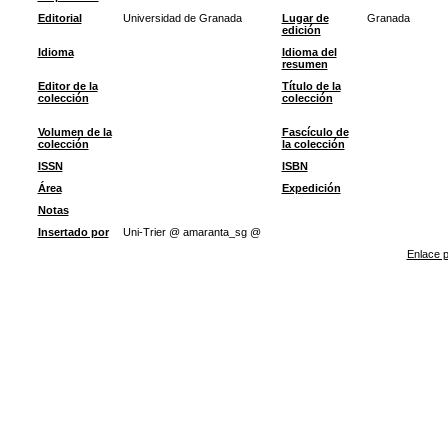
Editorial
Universidad de Granada
Lugar de
Granada
edición
Idioma
Idioma del
resumen
Editor de la
Título de la
colección
colección
Volumen de la
Fascículo de
colección
la colección
ISSN
ISBN
Área
Expedición
Notas
Insertado por
Uni-Trier @ amaranta_sg @
Enlace p