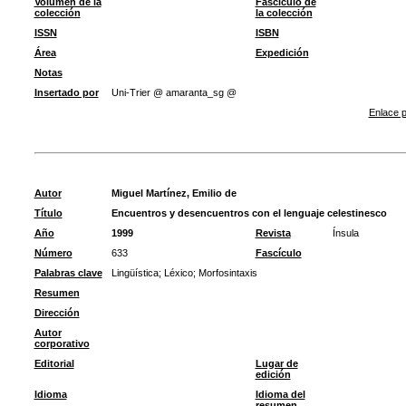
Volumen de la
Fascículo de
colección
la colección
ISSN
ISBN
Área
Expedición
Notas
Insertado por
Uni-Trier @ amaranta_sg @
Enlace p
Autor
Miguel Martínez, Emilio de
Título
Encuentros y desencuentros con el lenguaje celestinesco
Año
1999
Revista
Ínsula
Número
633
Fascículo
Palabras clave
Lingüística
;
Léxico
;
Morfosintaxis
Resumen
Dirección
Autor
corporativo
Editorial
Lugar de
edición
Idioma
Idioma del
resumen