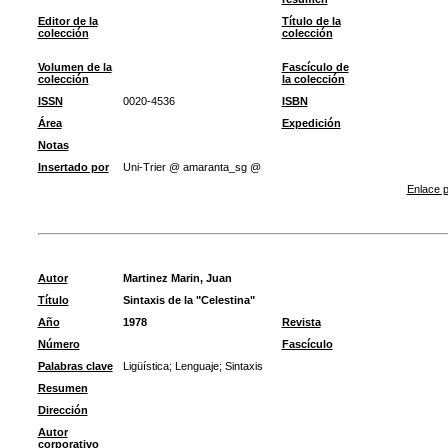
Editor de la
Título de la
colección
colección
Volumen de la
Fascículo de
colección
la colección
ISSN
0020-4536
ISBN
Área
Expedición
Notas
Insertado por
Uni-Trier @ amaranta_sg @
Enlace p
Autor
Martinez Marin, Juan
Título
Sintaxis de la "Celestina"
Año
1978
Revista
Número
Fascículo
Palabras clave
Ligüística
;
Lenguaje
;
Sintaxis
Resumen
Dirección
Autor
corporativo