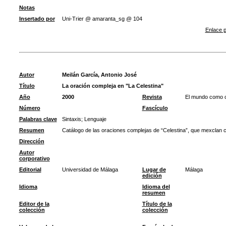
Notas
Insertado por
Uni-Trier @ amaranta_sg @ 104
Enlace p
Autor
Meilán García, Antonio José
Título
La oración compleja en "La Celestina"
Año
2000
Revista
El mundo como co
Número
Fascículo
Palabras clave
Sintaxis
;
Lenguaje
Resumen
Catálogo de las oraciones complejas de “Celestina”, que mexclan 
Dirección
Autor
corporativo
Editorial
Universidad de Málaga
Lugar de
Málaga
edición
Idioma
Idioma del
resumen
Editor de la
Título de la
colección
colección