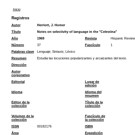
Inicio
Registros
Autor
Herriott, J. Homer
Título
Notes on selectivity of language in the "Celestina"
Año
1969
Revista
Hispanic Review
Número
37
Fascículo
1
Palabras clave
Lenguaje
;
Sintaxis
;
Léxico
Resumen
Estudia las locuciones popularizantes y arcaizantes del texto.
Dirección
Autor
corporativo
Editorial
Lugar de
edición
Idioma
Idioma del
resumen
Editor de la
Título de la
colección
colección
Volumen de la
Fascículo de
colección
la colección
ISSN
00182176
ISBN
Área
Expedición