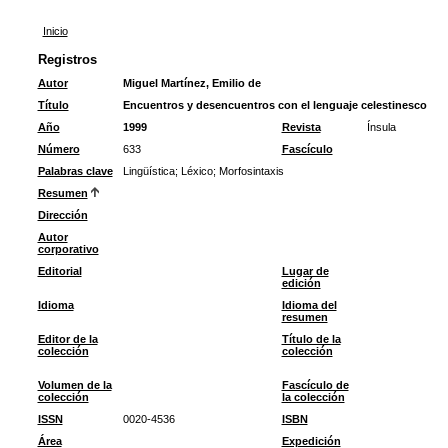
Inicio
Registros
Autor
Miguel Martínez, Emilio de
Título
Encuentros y desencuentros con el lenguaje celestinesco
Año
1999
Revista
Ínsula
Número
633
Fascículo
Palabras clave
Lingüística
;
Léxico
;
Morfosintaxis
Resumen
Dirección
Autor
corporativo
Editorial
Lugar de
edición
Idioma
Idioma del
resumen
Editor de la
Título de la
colección
colección
Volumen de la
Fascículo de
colección
la colección
ISSN
0020-4536
ISBN
Área
Expedición