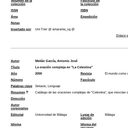
Volumen de la
Fascículo de
colección
la colección
ISSN
ISBN
Área
Expedición
Notas
Insertado por
Uni-Trier @ amaranta_sg @
Enlace p
Autor
Meilán García, Antonio José
Título
La oración compleja en "La Celestina"
Año
2000
Revista
El mundo como co
Número
Fascículo
Palabras clave
Sintaxis
;
Lenguaje
Resumen
Catálogo de las oraciones complejas de “Celestina”, que mexclan 
Dirección
Autor
corporativo
Editorial
Universidad de Málaga
Lugar de
Málaga
edición
Idioma
Idioma del
resumen