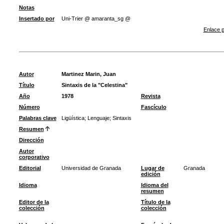
Notas
Insertado por
Uni-Trier @ amaranta_sg @
Enlace p
Autor
Martinez Marin, Juan
Título
Sintaxis de la "Celestina"
Año
1978
Revista
Número
Fascículo
Palabras clave
Ligüística
;
Lenguaje
;
Sintaxis
Resumen
Dirección
Autor
corporativo
Editorial
Universidad de Granada
Lugar de
Granada
edición
Idioma
Idioma del
resumen
Editor de la
Título de la
colección
colección