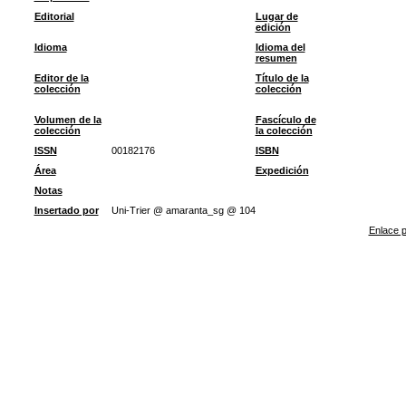
Editorial
Lugar de
edición
Idioma
Idioma del
resumen
Editor de la
Título de la
colección
colección
Volumen de la
Fascículo de
colección
la colección
ISSN
00182176
ISBN
Área
Expedición
Notas
Insertado por
Uni-Trier @ amaranta_sg @ 104
Enlace p