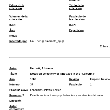
Editor de la
Título de la
colección
colección
Volumen de la
Fascículo de
colección
la colección
ISSN
ISBN
Área
Expedición
Notas
Insertado por
Uni-Trier @ amaranta_sg @
Enlace p
Autor
Herriott, J. Homer
Título
Notes on selectivity of language in the "Celestina"
Año
1969
Revista
Hispanic Review
Número
37
Fascículo
1
Palabras clave
Lenguaje
;
Sintaxis
;
Léxico
Resumen
Estudia las locuciones popularizantes y arcaizantes del texto.
Dirección
Autor
corporativo