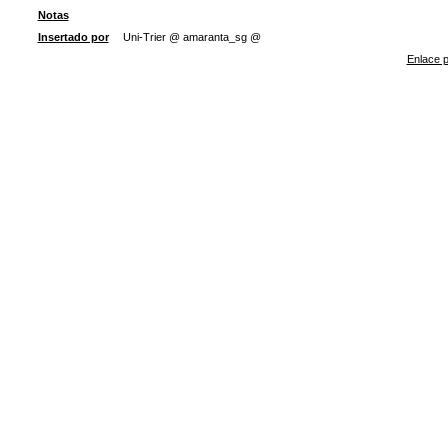
Notas
Insertado por
Uni-Trier @ amaranta_sg @
Enlace p