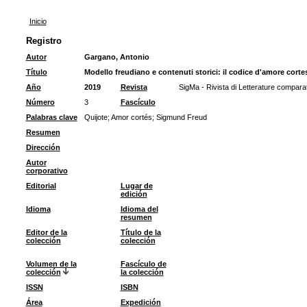
Inicio
Registro
Autor
Gargano, Antonio
Título
Modello freudiano e contenuti storici: il codice d'amore cortes
Año
2019
Revista
SigMa - Rivista di Letterature comparate
Número
3
Fascículo
Palabras clave
Quijote
;
Amor cortés
;
Sigmund Freud
Resumen
Dirección
Autor
corporativo
Editorial
Lugar de
edición
Idioma
Idioma del
resumen
Editor de la
Título de la
colección
colección
Volumen de la
Fascículo de
colección
la colección
ISSN
ISBN
Área
Expedición