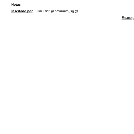
Notas
Insertado por
Uni-Trier @ amaranta_sg @
Enlace p