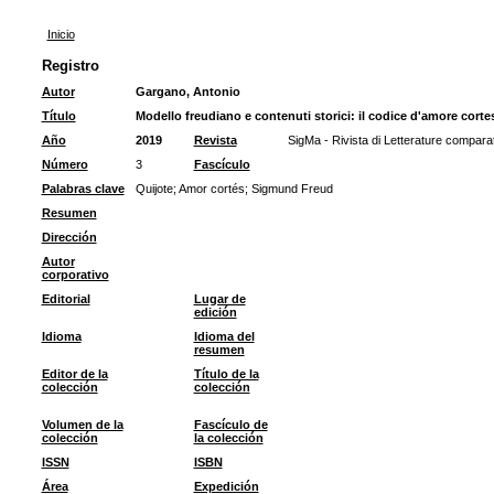
Inicio
Registro
Autor
Gargano, Antonio
Título
Modello freudiano e contenuti storici: il codice d'amore cortes
Año
2019
Revista
SigMa - Rivista di Letterature comparate
Número
3
Fascículo
Palabras clave
Quijote
;
Amor cortés
;
Sigmund Freud
Resumen
Dirección
Autor
corporativo
Editorial
Lugar de
edición
Idioma
Idioma del
resumen
Editor de la
Título de la
colección
colección
Volumen de la
Fascículo de
colección
la colección
ISSN
ISBN
Área
Expedición