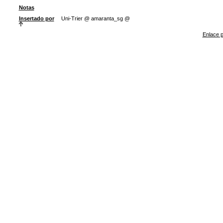
Notas
Insertado por
Uni-Trier @ amaranta_sg @
Enlace p