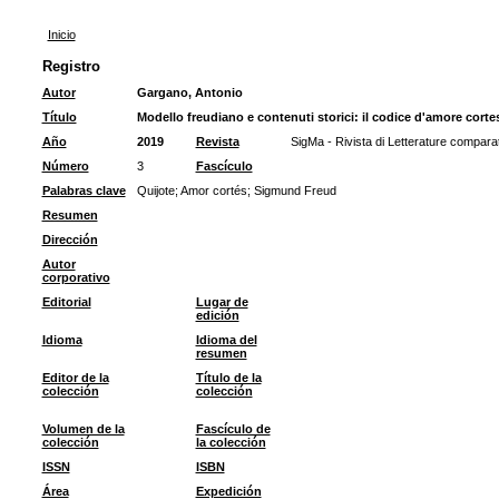
Inicio
Registro
Autor
Gargano, Antonio
Título
Modello freudiano e contenuti storici: il codice d'amore cortes
Año
2019
Revista
SigMa - Rivista di Letterature comparate
Número
3
Fascículo
Palabras clave
Quijote
;
Amor cortés
;
Sigmund Freud
Resumen
Dirección
Autor
corporativo
Editorial
Lugar de
edición
Idioma
Idioma del
resumen
Editor de la
Título de la
colección
colección
Volumen de la
Fascículo de
colección
la colección
ISSN
ISBN
Área
Expedición