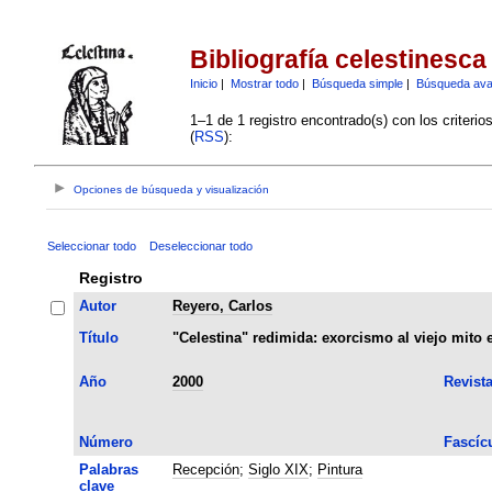
Bibliografía celestinesca
Inicio
|
Mostrar todo
|
Búsqueda simple
|
Búsqueda av
1–1 de 1 registro encontrado(s) con los criteri
(
RSS
):
Opciones de búsqueda y visualización
Seleccionar todo
Deseleccionar todo
Registro
Autor
Reyero, Carlos
Título
"Celestina" redimida: exorcismo al viejo mito
Año
2000
Revist
Número
Fascíc
Palabras
Recepción
;
Siglo XIX
;
Pintura
clave