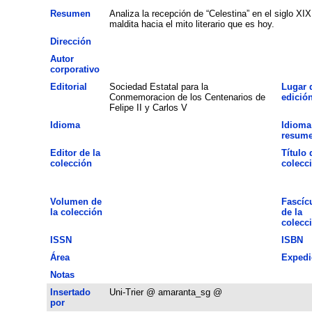
Resumen
Analiza la recepción de “Celestina” en el siglo XI
maldita hacia el mito literario que es hoy.
Dirección
Autor
corporativo
Editorial
Sociedad Estatal para la
Lugar 
Conmemoracion de los Centenarios de
edició
Felipe II y Carlos V
Idioma
Idioma
resum
Editor de la
Título 
colección
colecc
Volumen de
Fascíc
la colección
de la
colecc
ISSN
ISBN
Área
Expedi
Notas
Insertado
Uni-Trier @ amaranta_sg @
por