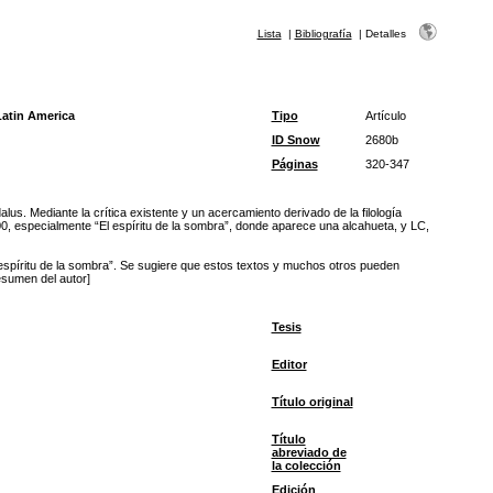
Lista
|
Bibliografía
|
Detalles
Latin America
Tipo
Artículo
ID Snow
2680b
Páginas
320-347
us. Mediante la crítica existente y un acercamiento derivado de la filología
00, especialmente “El espíritu de la sombra”, donde aparece una alcahueta, y LC,
espíritu de la sombra”. Se sugiere que estos textos y muchos otros pueden
esumen del autor]
Tesis
Editor
Título original
Título
abreviado de
la colección
Edición