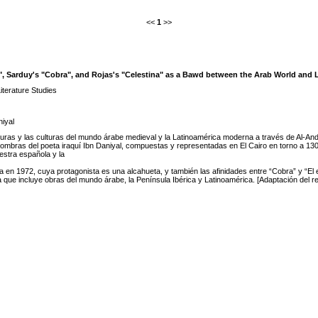
<<
1
>>
, Sarduy's "Cobra", and Rojas's "Celestina" as a Bawd between the Arab World and 
terature Studies
iyal
turas y las culturas del mundo árabe medieval y la Latinoamérica moderna a través de Al-Andal
 sombras del poeta iraquí Ibn Daniyal, compuestas y representadas en El Cairo en torno a 13
estra española y la
n 1972, cuya protagonista es una alcahueta, y también las afinidades entre “Cobra” y “El 
ca que incluye obras del mundo árabe, la Península Ibérica y Latinoamérica. [Adaptación del r