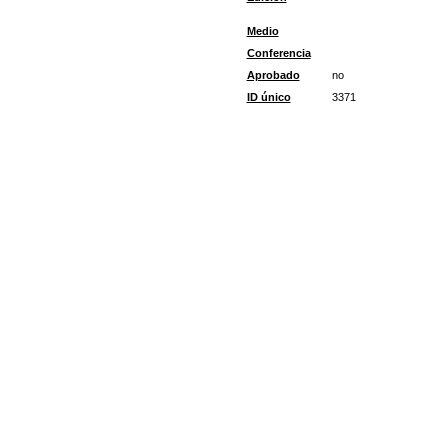
Medio
Conferencia
Aprobado
no
ID único
3371