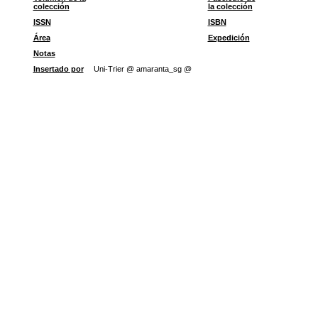
colección
la colección
ISSN
ISBN
Área
Expedición
Notas
Insertado por
Uni-Trier @ amaranta_sg @