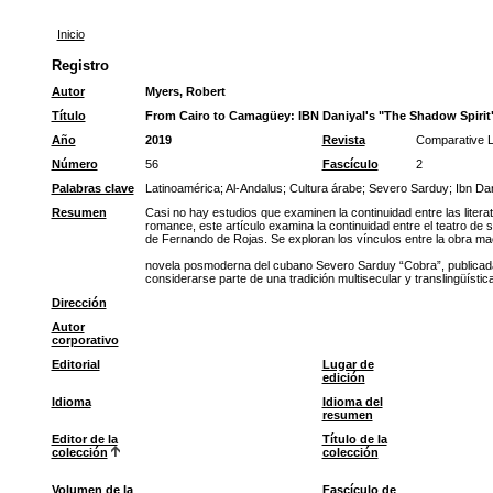
Inicio
Registro
Autor
Myers, Robert
Título
From Cairo to Camagüey: IBN Daniyal's "The Shadow Spirit"
Año
2019
Revista
Comparative Li
Número
56
Fascículo
2
Palabras clave
Latinoamérica
;
Al-Andalus
;
Cultura árabe
;
Severo Sarduy
;
Ibn Dan
Resumen
Casi no hay estudios que examinen la continuidad entre las litera
romance, este artículo examina la continuidad entre el teatro de
de Fernando de Rojas. Se exploran los vínculos entre la obra ma
novela posmoderna del cubano Severo Sarduy “Cobra”, publicada e
considerarse parte de una tradición multisecular y translingüísti
Dirección
Autor
corporativo
Editorial
Lugar de
edición
Idioma
Idioma del
resumen
Editor de la
Título de la
colección
colección
Volumen de la
Fascículo de