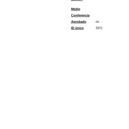
Medio
Conferencia
Aprobado
no
ID único
3371