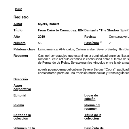
Inicio
Registro
Autor
Myers, Robert
Título
From Cairo to Camagüey: IBN Daniyal's "The Shadow Spirit"
Año
2019
Revista
Comparative Li
Número
56
Fascículo
2
Palabras clave
Latinoamérica
;
Al-Andalus
;
Cultura árabe
;
Severo Sarduy
;
Ibn Dan
Resumen
Casi no hay estudios que examinen la continuidad entre las litera
romance, este artículo examina la continuidad entre el teatro de
de Fernando de Rojas. Se exploran los vínculos entre la obra ma
novela posmoderna del cubano Severo Sarduy “Cobra”, publicada e
considerarse parte de una tradición multisecular y translingüísti
Dirección
Autor
corporativo
Editorial
Lugar de
edición
Idioma
Idioma del
resumen
Editor de la
Título de la
colección
colección
Volumen de la
Fascículo de