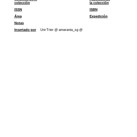
colección
la colección
ISSN
ISBN
Área
Expedición
Notas
Insertado por
Uni-Trier @ amaranta_sg @