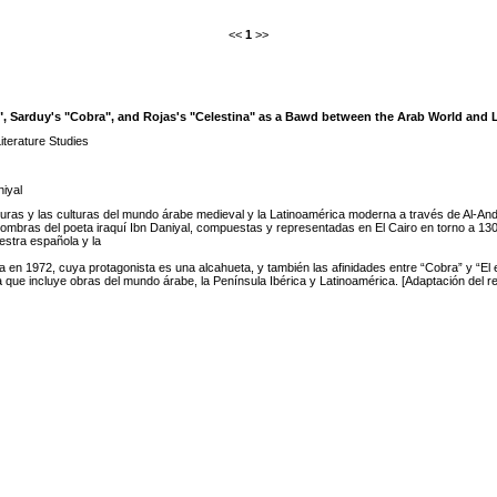
<<
1
>>
, Sarduy's "Cobra", and Rojas's "Celestina" as a Bawd between the Arab World and 
terature Studies
iyal
turas y las culturas del mundo árabe medieval y la Latinoamérica moderna a través de Al-Andal
 sombras del poeta iraquí Ibn Daniyal, compuestas y representadas en El Cairo en torno a 13
estra española y la
n 1972, cuya protagonista es una alcahueta, y también las afinidades entre “Cobra” y “El 
ca que incluye obras del mundo árabe, la Península Ibérica y Latinoamérica. [Adaptación del r