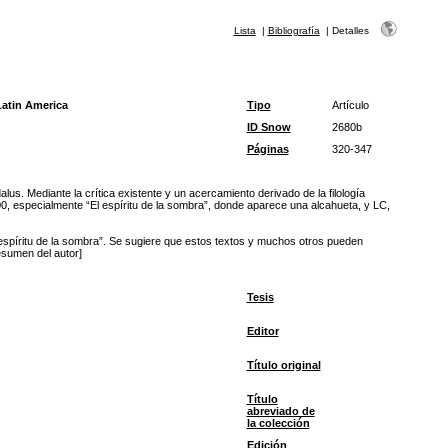
Lista
|
Bibliografía
|
Detalles
Latin America
Tipo
Artículo
ID Snow
2680b
Páginas
320-347
us. Mediante la crítica existente y un acercamiento derivado de la filología
00, especialmente “El espíritu de la sombra”, donde aparece una alcahueta, y LC,
espíritu de la sombra”. Se sugiere que estos textos y muchos otros pueden
esumen del autor]
Tesis
Editor
Título original
Título
abreviado de
la colección
Edición