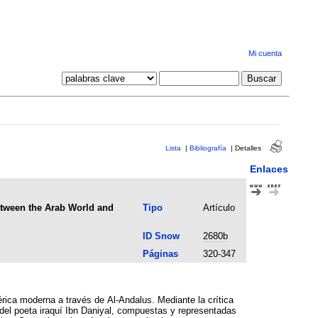
Mi cuenta
Lista
|
Bibliografía
|
Detalles
Enlaces
etween the Arab World and
Tipo
Artículo
ID Snow
2680b
Páginas
320-347
érica moderna a través de Al-Andalus. Mediante la crítica
 del poeta iraquí Ibn Daniyal, compuestas y representadas