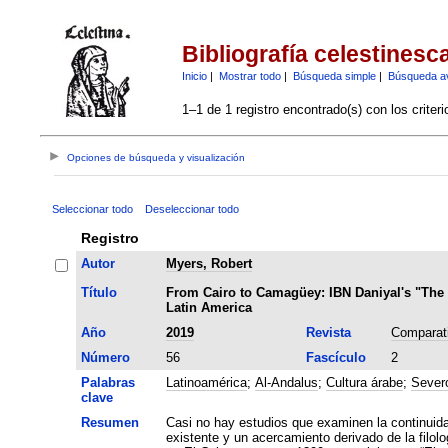
Bibliografía celestinesc
Inicio
|
Mostrar todo
|
Búsqueda simple
|
Búsqueda a
1–1 de 1 registro encontrado(s) con los criter
Opciones de búsqueda y visualización
Seleccionar todo
Deseleccionar todo
Registro
Autor
Myers, Robert
Título
From Cairo to Camagüey: IBN Daniyal's "The 
Latin America
Año
2019
Revista
Comparati
Número
56
Fascículo
2
Palabras
Latinoamérica
;
Al-Andalus
;
Cultura árabe
;
Sever
clave
Resumen
Casi no hay estudios que examinen la continuidad
existente y un acercamiento derivado de la filol