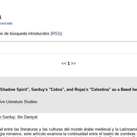
a
vanzada
ios de búsqueda introducidos (
RSS
):
<<
1
>>
Shadow Spirit", Sarduy's "Cobra", and Rojas's "Celestina" as a Bawd b
ve Literature Studies
o Sarduy
;
Ibn Daniyal
 entre las literaturas y las culturas del mundo árabe medieval y la Latinoam
ogía romance, este artículo examina la continuidad entre el teatro de sombras