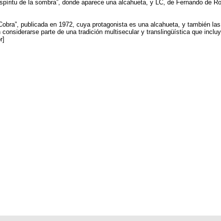
espíritu de la sombra”, donde aparece una alcahueta, y LC, de Fernando de Ro
ra”, publicada en 1972, cuya protagonista es una alcahueta, y también las af
onsiderarse parte de una tradición multisecular y translingüística que inclu
r]