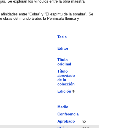
jas. Se exploran los vínculos entre la obra maestra
inidades entre “Cobra” y “El espíritu de la sombra”. Se
ye obras del mundo árabe, la Península Ibérica y
Tesis
Editor
Título
original
Título
abreviado
de la
colección
Edición
Medio
Conferencia
Aprobado
no