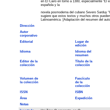
en El Cairo en torno a 1300, especialmente “El 
española y la
novela posmoderna del cubano Severo Sarduy “Cob
sugiere que estos textos y muchos otros pueden c
Latinoamérica. [Adaptación del resumen del auto
Dirección
Autor
corporativo
Editorial
Lugar de
edición
Idioma
Idioma del
resumen
Editor de la
Título de la
colección
colección
Volumen de
Fascículo
la colección
de la
colección
ISSN
ISBN
Área
Expedición
Notas