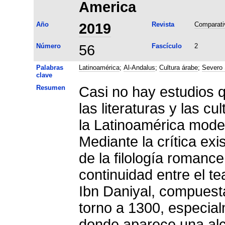
America
Año
2019
Revista
Comparativ
Número
56
Fascículo
2
Palabras
Latinoamérica
;
Al-Andalus
;
Cultura árabe
;
Severo 
clave
Resumen
Casi no hay estudios 
las literaturas y las c
la Latinoamérica mode
Mediante la crítica ex
de la filología romance
continuidad entre el t
Ibn Daniyal, compuest
torno a 1300, especial
donde aparece una alc