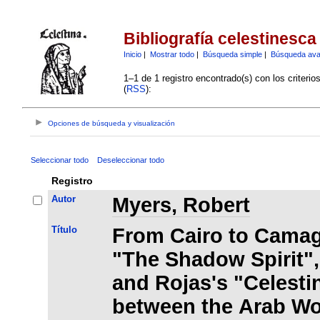
Bibliografía celestinesca
Inicio
|
Mostrar todo
|
Búsqueda simple
|
Búsqueda av
1–1 de 1 registro encontrado(s) con los criteri
(
RSS
):
Opciones de búsqueda y visualización
Seleccionar todo
Deseleccionar todo
Registro
Autor
Myers, Robert
Título
From Cairo to Camag
"The Shadow Spirit",
and Rojas's "Celesti
between the Arab Wo