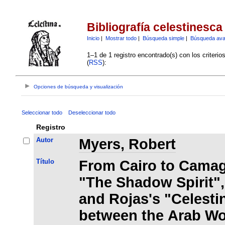
Bibliografía celestinesca
Inicio
|
Mostrar todo
|
Búsqueda simple
|
Búsqueda av
1–1 de 1 registro encontrado(s) con los criteri
(
RSS
):
Opciones de búsqueda y visualización
Seleccionar todo
Deseleccionar todo
Registro
Autor
Myers, Robert
Título
From Cairo to Camag
"The Shadow Spirit",
and Rojas's "Celesti
between the Arab Wo