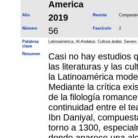
America
Año
2019
Revista
Comparativ
Número
56
Fascículo
2
Palabras
Latinoamérica
;
Al-Andalus
;
Cultura árabe
;
Severo 
clave
Resumen
Casi no hay estudios 
las literaturas y las c
la Latinoamérica mode
Mediante la crítica ex
de la filología romance
continuidad entre el t
Ibn Daniyal, compuest
torno a 1300, especial
donde aparece una alc