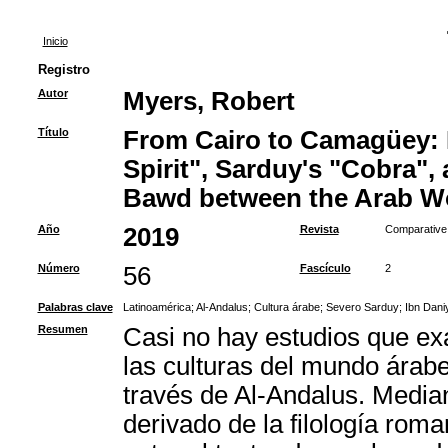
Inicio
Registro
Autor
Myers, Robert
Título
From Cairo to Camagüey: 
Spirit", Sarduy's "Cobra", 
Bawd between the Arab Wo
Año
2019
Revista
Comparative 
Número
56
Fascículo
2
Palabras clave
Latinoamérica
;
Al-Andalus
;
Cultura árabe
;
Severo Sarduy
;
Ibn Dani
Resumen
Casi no hay estudios que exa
las culturas del mundo árab
través de Al-Andalus. Median
derivado de la filología roma