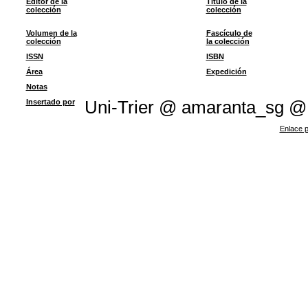
Editor de la
Título de la
colección
colección
Volumen de la
Fascículo de
colección
la colección
ISSN
ISBN
Área
Expedición
Notas
Insertado por
Uni-Trier @ amaranta_sg @
Enlace p