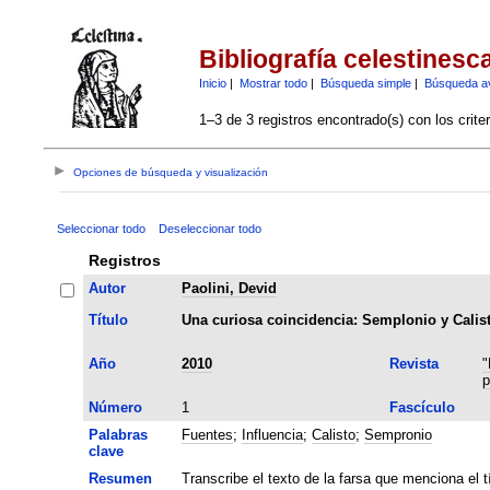
Bibliografía celestinesc
Inicio
|
Mostrar todo
|
Búsqueda simple
|
Búsqueda a
1–3 de 3 registros encontrado(s) con los crite
Opciones de búsqueda y visualización
Seleccionar todo
Deseleccionar todo
Registros
Autor
Paolini, Devid
Título
Una curiosa coincidencia: Semplonio y Calist
Año
2010
Revista
"
p
Número
1
Fascículo
Palabras
Fuentes
;
Influencia
;
Calisto
;
Sempronio
clave
Resumen
Transcribe el texto de la farsa que menciona el tí