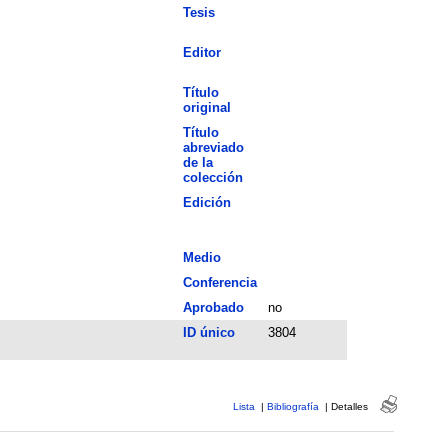
Tesis
Editor
Título
original
Título
abreviado
de la
colección
Edición
Medio
Conferencia
Aprobado
no
ID único
3804
Lista
|
Bibliografía
|
Detalles