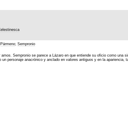
elestinesca
;
Pármeno
;
Sempronio
amos. Sempronio se parece a Lázaro en que entiende su oficio como una sim
personaje anacrónico y anclado en valores antiguos y en la apariencia, tal