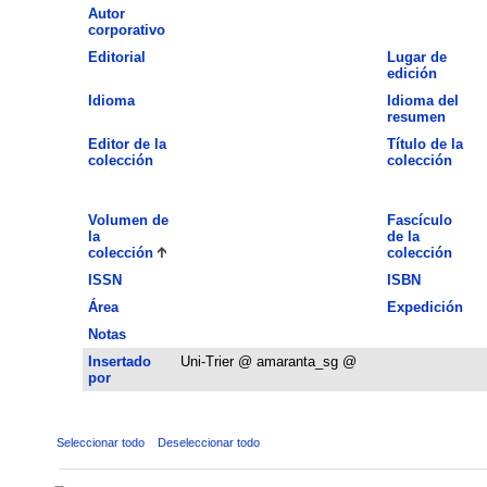
Autor
corporativo
Editorial
Lugar de
edición
Idioma
Idioma del
resumen
Editor de la
Título de la
colección
colección
Volumen de
Fascículo
la
de la
colección
colección
ISSN
ISBN
Área
Expedición
Notas
Insertado
Uni-Trier @ amaranta_sg @
por
Seleccionar todo
Deseleccionar todo