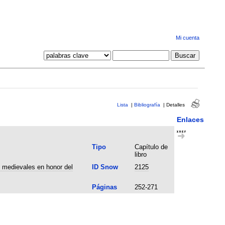
Mi cuenta
Lista
|
Bibliografía
|
Detalles
Enlaces
Tipo
Capítulo de
libro
 medievales en honor del
ID Snow
2125
Páginas
252-271