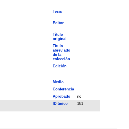
Tesis
Editor
Título
original
Título
abreviado
de la
colección
Edición
Medio
Conferencia
Aprobado
no
ID único
181