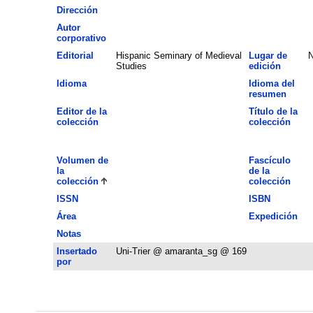
Dirección
Autor
corporativo
Editorial
Hispanic Seminary of Medieval
Lugar de
N
Studies
edición
Idioma
Idioma del
resumen
Editor de la
Título de la
colección
colección
Volumen de
Fascículo
la
de la
colección
colección
ISSN
ISBN
Área
Expedición
Notas
Insertado
Uni-Trier @ amaranta_sg @ 169
por