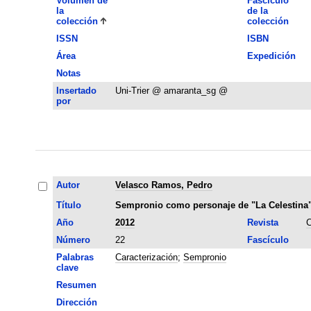
Volumen de
Fascículo
la
de la
colección
colección
ISSN
ISBN
Área
Expedición
Notas
Insertado
Uni-Trier @ amaranta_sg @
por
Autor
Velasco Ramos, Pedro
Título
Sempronio como personaje de "La Celestina
Año
2012
Revista
C
Número
22
Fascículo
Palabras
Caracterización
;
Sempronio
clave
Resumen
Dirección