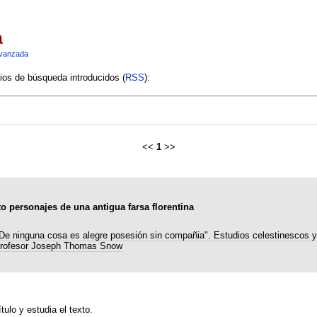
a
vanzada
rios de búsqueda introducidos (
RSS
):
<<
1
>>
o personajes de una antigua farsa florentina
De ninguna cosa es alegre posesión sin compañia". Estudios celestinescos y
rofesor Joseph Thomas Snow
tulo y estudia el texto.