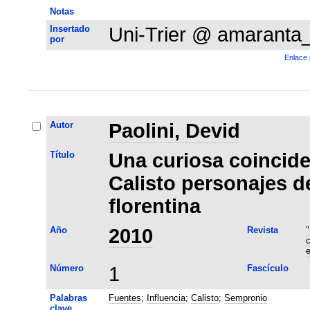
Notas
Insertado
Uni-Trier @ amaranta
por
Enlace 
Autor
Paolini, Devid
Título
Una curiosa coincid
Calisto personajes d
florentina
Año
2010
Revista
"
c
e
Número
1
Fascículo
Palabras
Fuentes
;
Influencia
;
Calisto
;
Sempronio
clave