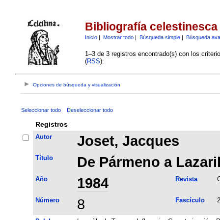
Bibliografía celestinesca
Inicio
|
Mostrar todo
|
Búsqueda simple
|
Búsqueda av
1–3 de 3 registros encontrado(s) con los criter
(
RSS
):
Opciones de búsqueda y visualización
Seleccionar todo
Deseleccionar todo
Registros
Autor
Joset, Jacques
Título
De Pármeno a Lazaril
Año
1984
Revista
C
Número
8
Fascículo