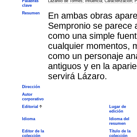
Palabras
Lazarillo de Tormes
;
Influencia
;
Caracterización
;
P
clave
Resumen
En ambas obras apare
Sempronio se parece a
como una simple fuent
cualquier momentos, 
como un personaje ana
antiguos y en la aparie
servirá Lázaro.
Dirección
Autor
corporativo
Editorial
Lugar de
edición
Idioma
Idioma del
resumen
Editor de la
Título de la
colección
colección