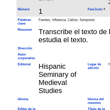
e
Número
1
Fascículo
Palabras
Fuentes
;
Influencia
;
Calisto
;
Sempronio
clave
Resumen
Transcribe el texto de 
estudia el texto.
Dirección
Autor
corporativo
Editorial
Hispanic
Lugar de
edición
Seminary of
Medieval
Studies
Idioma
Idioma del
resumen
Editor de la
Título de la