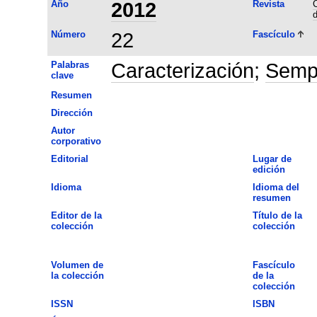
Año
2012
Revista
C
d
Número
22
Fascículo
Palabras
Caracterización
;
Semp
clave
Resumen
Dirección
Autor
corporativo
Editorial
Lugar de
edición
Idioma
Idioma del
resumen
Editor de la
Título de la
colección
colección
Volumen de
Fascículo
la colección
de la
colección
ISSN
ISBN