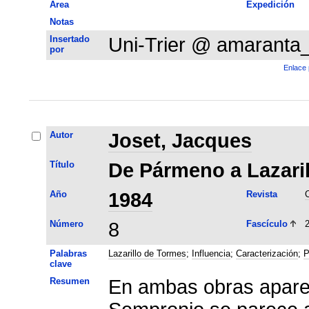
Área
Expedición
Notas
Insertado
Uni-Trier @ amaranta
por
Enlace 
Autor
Joset, Jacques
Título
De Pármeno a Lazaril
Año
1984
Revista
C
Número
8
Fascículo
Palabras
Lazarillo de Tormes
;
Influencia
;
Caracterización
;
P
clave
Resumen
En ambas obras apare