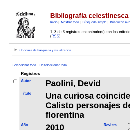
Bibliografía celestinesca
Inicio
|
Mostrar todo
|
Búsqueda simple
|
Búsqueda av
1–3 de 3 registros encontrado(s) con los criter
(
RSS
):
Opciones de búsqueda y visualización
Seleccionar todo
Deseleccionar todo
Registros
Autor
Paolini, Devid
Título
Una curiosa coincid
Calisto personajes d
florentina
Año
2010
Revista
"
c