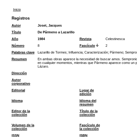
Inicio
Registros
Autor
Joset, Jacques
Título
De Pármeno a Lazarillo
Año
1984
Revista
Celestinesca
Número
8
Fascículo
2
Palabras clave
Lazarillo de Tormes
;
Influencia
;
Caracterización
;
Pármeno
;
Sempro
Resumen
En ambas obras aparece la necesidad de buscar amos. Sempronio s
en cualquier momentos, mientras que Pármeno aparece como un pers
Lázaro.
Dirección
Autor
corporativo
Editorial
Lugar de
edición
Idioma
Idioma del
resumen
Editor de la
Título de la
colección
colección
Volumen de la
Fascículo de
colección
la colección
ISSN
ISBN