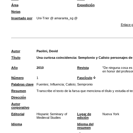
Área
Expedición
Notas
Insertado por
Uni-Trier @ amaranta_sg @
Enlace p
Autor
Paolini, Devid
Título
Una curiosa coincidencia: Semplonio y Calisto personajes de 
Año
2010
Revista
"De ninguna cosa es 
en honor del profes
Número
1
Fascículo
Palabras clave
Fuentes
;
Influencia
;
Calisto
;
Sempronio
Resumen
Transcribe el texto de la farsa que menciona el título y estudia el te
Dirección
Autor
corporativo
Editorial
Hispanic Seminary of
Lugar de
Nueva York
Medieval Studies
edición
Idioma
Idioma del
resumen