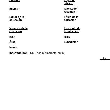
Editorial
Lugar de
edición
Idioma
Idioma del
resumen
Editor de la
Título de la
colección
colección
Volumen de la
Fascículo de
colección
la colección
ISSN
ISBN
Área
Expedición
Notas
Insertado por
Uni-Trier @ amaranta_sg @
Enlace p