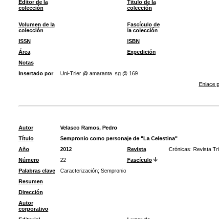
Editor de la
Título de la
colección
colección
Volumen de la
Fascículo de
colección
la colección
ISSN
ISBN
Área
Expedición
Notas
Insertado por
Uni-Trier @ amaranta_sg @ 169
Enlace p
Autor
Velasco Ramos, Pedro
Título
Sempronio como personaje de "La Celestina"
Año
2012
Revista
Crónicas: Revista Tr
Número
22
Fascículo
Palabras clave
Caracterización
;
Sempronio
Resumen
Dirección
Autor
corporativo