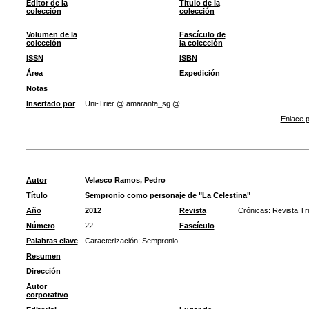
Editor de la
Título de la
colección
colección
Volumen de la
Fascículo de
colección
la colección
ISSN
ISBN
Área
Expedición
Notas
Insertado por
Uni-Trier @ amaranta_sg @
Enlace p
Autor
Velasco Ramos, Pedro
Título
Sempronio como personaje de "La Celestina"
Año
2012
Revista
Crónicas: Revista Tr
Número
22
Fascículo
Palabras clave
Caracterización
;
Sempronio
Resumen
Dirección
Autor
corporativo