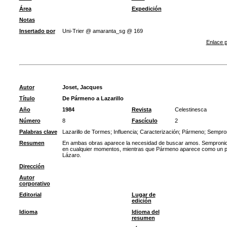
Área
Expedición
Notas
Insertado por
Uni-Trier @ amaranta_sg @ 169
Enlace p
Autor
Joset, Jacques
Título
De Pármeno a Lazarillo
Año
1984
Revista
Celestinesca
Número
8
Fascículo
2
Palabras clave
Lazarillo de Tormes
;
Influencia
;
Caracterización
;
Pármeno
;
Sempro
Resumen
En ambas obras aparece la necesidad de buscar amos. Sempronio s
en cualquier momentos, mientras que Pármeno aparece como un pers
Lázaro.
Dirección
Autor
corporativo
Editorial
Lugar de
edición
Idioma
Idioma del
resumen