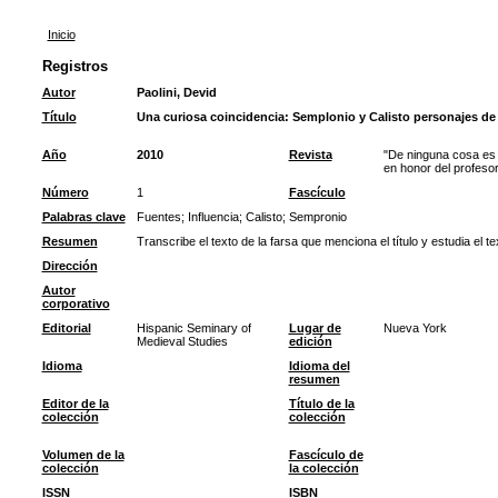
Inicio
Registros
Autor
Paolini, Devid
Título
Una curiosa coincidencia: Semplonio y Calisto personajes de 
Año
2010
Revista
"De ninguna cosa es 
en honor del profes
Número
1
Fascículo
Palabras clave
Fuentes
;
Influencia
;
Calisto
;
Sempronio
Resumen
Transcribe el texto de la farsa que menciona el título y estudia el te
Dirección
Autor
corporativo
Editorial
Hispanic Seminary of
Lugar de
Nueva York
Medieval Studies
edición
Idioma
Idioma del
resumen
Editor de la
Título de la
colección
colección
Volumen de la
Fascículo de
colección
la colección
ISSN
ISBN