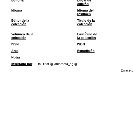
Editorial
Lugar de
edición
Idioma
Idioma del
resumen
Editor de la
Título de la
colección
colección
Volumen de la
Fascículo de
colección
la colección
ISSN
ISBN
Área
Expedición
Notas
Insertado por
Uni-Trier @ amaranta_sg @
Enlace p