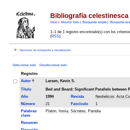
Bibliografía celestinesca
Inicio
|
Mostrar todo
|
Búsqueda simple
|
Búsqueda av
1–1 de 1 registro encontrado(s) con los criteri
(
RSS
):
Opciones de búsqueda y visualización
Seleccionar todo
Deseleccionar todo
Registro
Autor
Larsen, Kevin S.
Título
Bed and Board: Significant Parallels between 
Año
1994
Revista
Neohelicon: Acta Co
Número
21
Fascículo
1
Palabras
Platón
;
Ironía
;
Sócrates
;
Parodia
clave
Resumen
Dirección