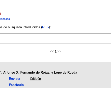
a
vanzada
ios de búsqueda introducidos (
RSS
):
<<
1
>>
lo": Alfonso X, Fernando de Rojas, y Lope de Rueda
Revista
Criticón
Fascículo