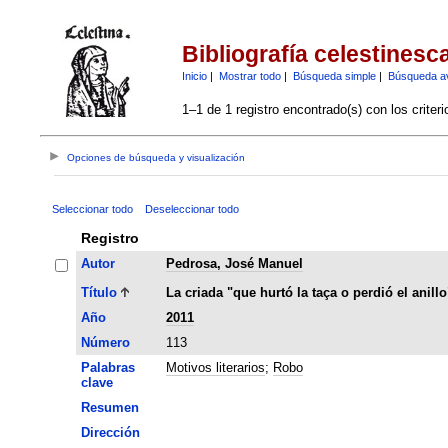
Bibliografía celestinesc
Inicio
|
Mostrar todo
|
Búsqueda simple
|
Búsqueda a
1–1 de 1 registro encontrado(s) con los criter
Opciones de búsqueda y visualización
Seleccionar todo
Deseleccionar todo
Registro
Autor
Pedrosa, José Manuel
Título
La criada "que hurtó la taça o perdió el anil
Año
2011
Número
113
Palabras
Motivos literarios
;
Robo
clave
Resumen
Dirección