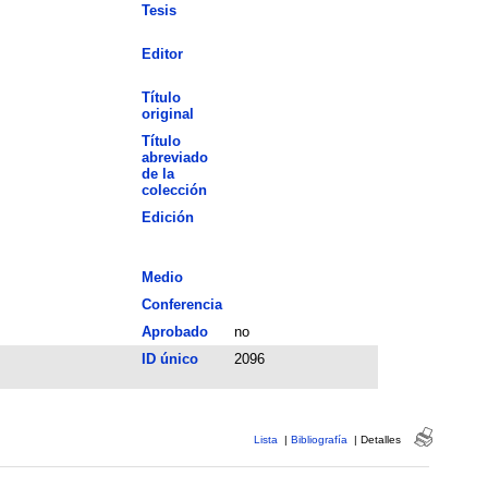
Tesis
Editor
Título
original
Título
abreviado
de la
colección
Edición
Medio
Conferencia
Aprobado
no
ID único
2096
Lista
|
Bibliografía
|
Detalles