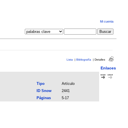
Mi cuenta
Lista
|
Bibliografía
|
Detalles
Enlaces
Tipo
Artículo
ID Snow
2441
Páginas
5-17