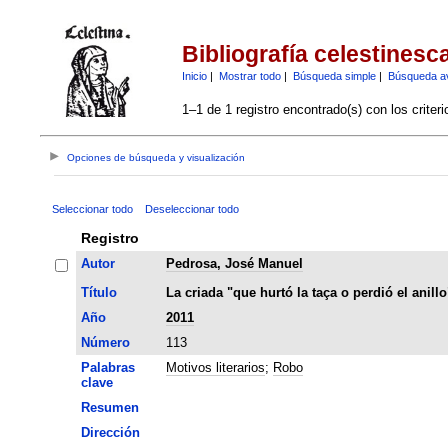
Bibliografía celestinesc
Inicio
|
Mostrar todo
|
Búsqueda simple
|
Búsqueda a
1–1 de 1 registro encontrado(s) con los criter
Opciones de búsqueda y visualización
Seleccionar todo
Deseleccionar todo
Registro
Autor
Pedrosa, José Manuel
Título
La criada "que hurtó la taça o perdió el anil
Año
2011
Número
113
Palabras
Motivos literarios
;
Robo
clave
Resumen
Dirección