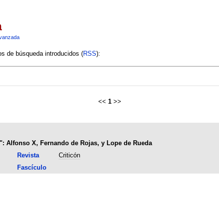
a
vanzada
ios de búsqueda introducidos (
RSS
):
<<
1
>>
lo": Alfonso X, Fernando de Rojas, y Lope de Rueda
Revista
Criticón
Fascículo