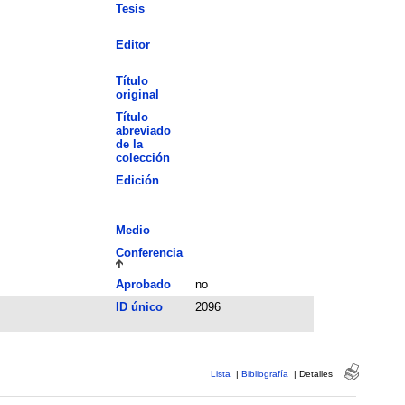
Tesis
Editor
Título
original
Título
abreviado
de la
colección
Edición
Medio
Conferencia
Aprobado
no
ID único
2096
Lista
|
Bibliografía
|
Detalles