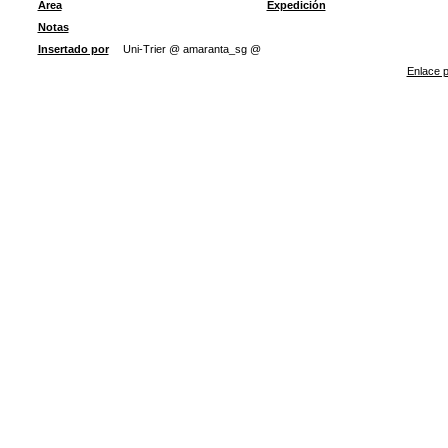
Área
Expedición
Notas
Insertado por
Uni-Trier @ amaranta_sg @
Enlace p