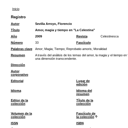
Inicio
Registro
Autor
Sevilla Arroyo, Florencio
Título
Amor, magia y tiempo en "La Celestina"
Año
2009
Revista
Celestinesca
Número
33
Fascículo
Palabras clave
Amor
;
Magia
;
Tiempo
;
Reprobatio amoris
;
Moralidad
Resumen
A través del análisis de los temas del amor, la magia y el tiempo e
una dimensión transcendente.
Dirección
Autor
corporativo
Editorial
Lugar de
edición
Idioma
Idioma del
resumen
Editor de la
Título de la
colección
colección
Volumen de la
Fascículo de
colección
la colección
ISSN
ISBN