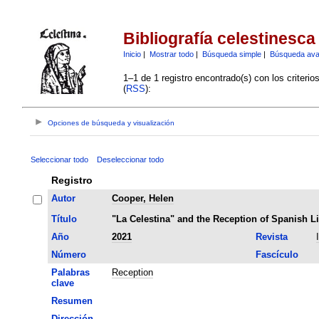
Bibliografía celestinesca
Inicio
|
Mostrar todo
|
Búsqueda simple
|
Búsqueda av
1–1 de 1 registro encontrado(s) con los criteri
(
RSS
):
Opciones de búsqueda y visualización
Seleccionar todo
Deseleccionar todo
Registro
Autor
Cooper, Helen
Título
"La Celestina" and the Reception of Spanish Li
Año
2021
Revista
Número
Fascículo
Palabras
Reception
clave
Resumen
Dirección