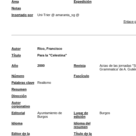
Área
Expedición
Notas
Insertado por
Uni-Trier @ amaranta_sg @
Enlace p
Autor
Rico, Francisco
Título
Para la "Celestina"
Año
2000
Revista
Actas de las jornadas "S
Grammatica' de A. Gutiér
Número
Fascículo
Palabras clave
Realismo
Resumen
Dirección
Autor
corporativo
Editorial
Ayuntamiento de
Lugar de
Burgos
Burgos
edición
Idioma
Idioma del
resumen
Editor de la
Título de la