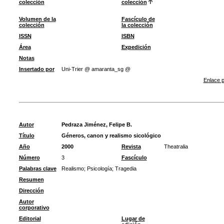
colección
colección
Volumen de la
Fascículo de
colección
la colección
ISSN
ISBN
Área
Expedición
Notas
Insertado por
Uni-Trier @ amaranta_sg @
Enlace p
Autor
Pedraza Jiménez, Felipe B.
Título
Géneros, canon y realismo sicológico
Año
2000
Revista
Theatralia
Número
3
Fascículo
Palabras clave
Realismo
;
Psicología
;
Tragedia
Resumen
Dirección
Autor
corporativo
Editorial
Lugar de