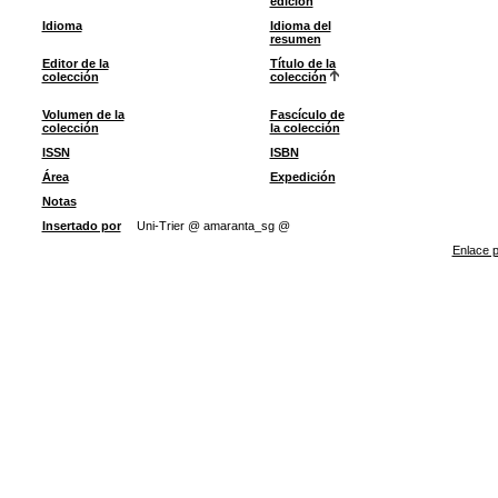
edición
Idioma
Idioma del
resumen
Editor de la
Título de la
colección
colección
Volumen de la
Fascículo de
colección
la colección
ISSN
ISBN
Área
Expedición
Notas
Insertado por
Uni-Trier @ amaranta_sg @
Enlace p