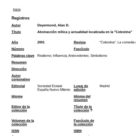
Inicio
Registros
Autor
Deyermond, Alan D.
Título
Abstracción mítica y actualidad localizada en la "Celestina"
Año
2001
Revista
"Celestina". La comedia 
Número
Fascículo
Palabras clave
Realismo
;
Influencia
;
Antecedentes
;
Simbolismo
Resumen
Dirección
Autor
corporativo
Editorial
Sociedad Estatal
Lugar de
Madrid
España Nuevo Milenio
edición
Idioma
Idioma del
resumen
Editor de la
Título de la
colección
colección
Volumen de la
Fascículo de
colección
la colección
ISSN
ISBN