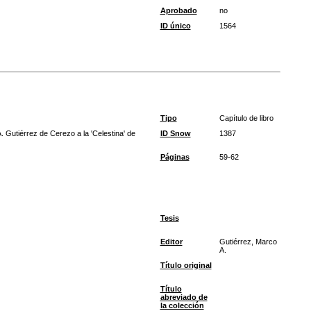
Aprobado
no
ID único
1564
Tipo
Capítulo de libro
 Gutiérrez de Cerezo a la 'Celestina' de
ID Snow
1387
Páginas
59-62
Tesis
Editor
Gutiérrez, Marco
A.
Título original
Título
abreviado de
la colección