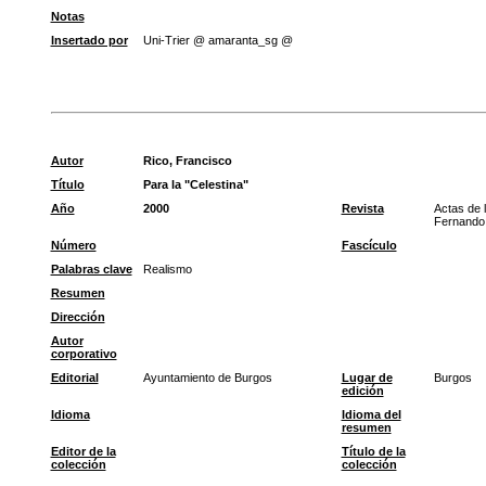
Notas
Insertado por
Uni-Trier @ amaranta_sg @
Autor
Rico, Francisco
Título
Para la "Celestina"
Año
2000
Revista
Actas de 
Fernando 
Número
Fascículo
Palabras clave
Realismo
Resumen
Dirección
Autor
corporativo
Editorial
Ayuntamiento de Burgos
Lugar de
Burgos
edición
Idioma
Idioma del
resumen
Editor de la
Título de la
colección
colección