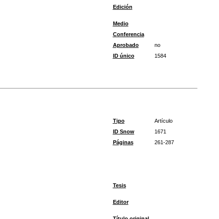
Edición
Medio
Conferencia
Aprobado
no
ID único
1584
Tipo
Artículo
ID Snow
1671
Páginas
261-287
Tesis
Editor
Título original