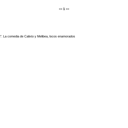
<<
1
>>
a". La comedia de Calixto y Melibea, locos enamorados