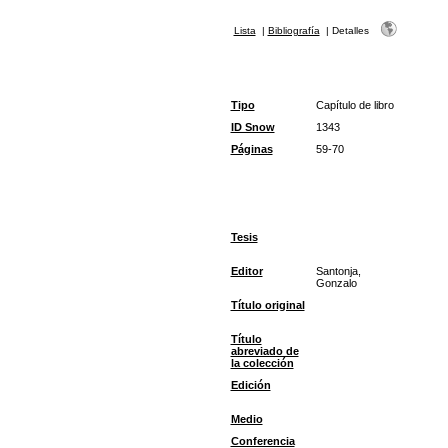
Lista
|
Bibliografía
|
Detalles
Tipo
Capítulo de libro
ID Snow
1343
Páginas
59-70
Tesis
Editor
Santonja,
Gonzalo
Título original
Título
abreviado de
la colección
Edición
Medio
Conferencia