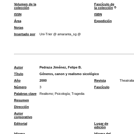
Volumen de la
Fascículo de
colección
la colección
ISSN
ISBN
Área
Expedición
Notas
Insertado por
Uni-Trier @ amaranta_sg @
Autor
Pedraza Jiménez, Felipe B.
Título
Géneros, canon y realismo sicológico
Año
2000
Revista
Theatralia
Número
3
Fascículo
Palabras clave
Realismo
;
Psicología
;
Tragedia
Resumen
Dirección
Autor
corporativo
Editorial
Lugar de
edición
Idioma
Idioma del