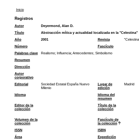
Inicio
Registros
Autor
Deyermond, Alan D.
Título
Abstracción mítica y actualidad localizada en la "Celestina"
Año
2001
Revista
"Celestin
Número
Fascículo
Palabras clave
Realismo
;
Influencia
;
Antecedentes
;
Simbolismo
Resumen
Dirección
Autor
corporativo
Editorial
Sociedad Estatal España Nuevo
Lugar de
Madrid
Milenio
edición
Idioma
Idioma del
resumen
Editor de la
Título de la
colección
colección
Volumen de la
Fascículo de
colección
la colección
ISSN
ISBN
Área
Expedición