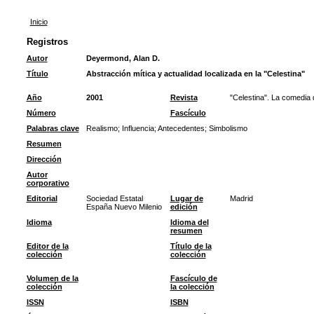
Inicio
Registros
Autor
Deyermond, Alan D.
Título
Abstracción mítica y actualidad localizada en la "Celestina"
Año
2001
Revista
"Celestina". La comedia 
Número
Fascículo
Palabras clave
Realismo
;
Influencia
;
Antecedentes
;
Simbolismo
Resumen
Dirección
Autor
corporativo
Editorial
Sociedad Estatal
Lugar de
Madrid
España Nuevo Milenio
edición
Idioma
Idioma del
resumen
Editor de la
Título de la
colección
colección
Volumen de la
Fascículo de
colección
la colección
ISSN
ISBN