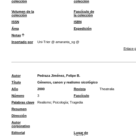
colección
colección
Volumen de la
Fascículo de
colección
la colección
ISSN
ISBN
Área
Expedición
Notas
Insertado por
Uni-Trier @ amaranta_sg @
Enlace p
Autor
Pedraza Jiménez, Felipe B.
Título
Géneros, canon y realismo sicológico
Año
2000
Revista
Theatralia
Número
3
Fascículo
Palabras clave
Realismo
;
Psicología
;
Tragedia
Resumen
Dirección
Autor
corporativo
Editorial
Lugar de