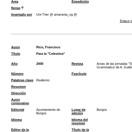
Área
Expedición
Notas
Insertado por
Uni-Trier @ amaranta_sg @
Enlace p
Autor
Rico, Francisco
Título
Para la "Celestina"
Año
2000
Revista
Actas de las jornadas "S
Grammatica' de A. Gutiér
Número
Fascículo
Palabras clave
Realismo
Resumen
Dirección
Autor
corporativo
Editorial
Ayuntamiento de
Lugar de
Burgos
Burgos
edición
Idioma
Idioma del
resumen
Editor de la
Título de la