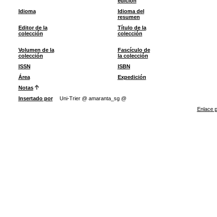
edición
Idioma
Idioma del
resumen
Editor de la
Título de la
colección
colección
Volumen de la
Fascículo de
colección
la colección
ISSN
ISBN
Área
Expedición
Notas
Insertado por
Uni-Trier @ amaranta_sg @
Enlace p