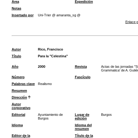
Área
Expedición
Notas
Insertado por
Uni-Trier @ amaranta_sg @
Enlace p
Autor
Rico, Francisco
Título
Para la "Celestina"
Año
2000
Revista
Actas de las jornadas "S
Grammatica' de A. Gutiér
Número
Fascículo
Palabras clave
Realismo
Resumen
Dirección
Autor
corporativo
Editorial
Ayuntamiento de
Lugar de
Burgos
Burgos
edición
Idioma
Idioma del
resumen
Editor de la
Título de la