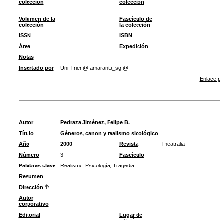
colección
colección
Volumen de la
Fascículo de
colección
la colección
ISSN
ISBN
Área
Expedición
Notas
Insertado por
Uni-Trier @ amaranta_sg @
Enlace p
Autor
Pedraza Jiménez, Felipe B.
Título
Géneros, canon y realismo sicológico
Año
2000
Revista
Theatralia
Número
3
Fascículo
Palabras clave
Realismo
;
Psicología
;
Tragedia
Resumen
Dirección
Autor
corporativo
Editorial
Lugar de