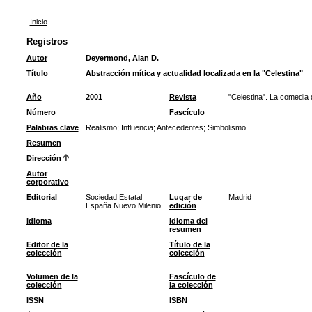
Inicio
Registros
Autor
Deyermond, Alan D.
Título
Abstracción mítica y actualidad localizada en la "Celestina"
Año
2001
Revista
"Celestina". La comedia 
Número
Fascículo
Palabras clave
Realismo
;
Influencia
;
Antecedentes
;
Simbolismo
Resumen
Dirección
Autor
corporativo
Editorial
Sociedad Estatal
Lugar de
Madrid
España Nuevo Milenio
edición
Idioma
Idioma del
resumen
Editor de la
Título de la
colección
colección
Volumen de la
Fascículo de
colección
la colección
ISSN
ISBN