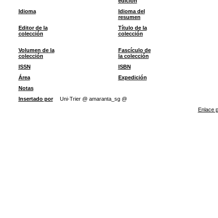
edición
Idioma
Idioma del
resumen
Editor de la
Título de la
colección
colección
Volumen de la
Fascículo de
colección
la colección
ISSN
ISBN
Área
Expedición
Notas
Insertado por
Uni-Trier @ amaranta_sg @
Enlace p