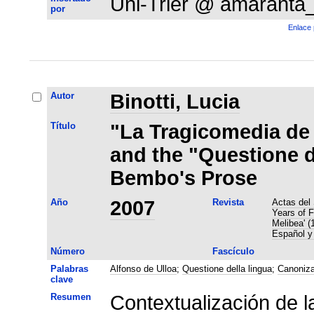
Uni-Trier @ amaranta
por
Enlace 
Autor
Binotti, Lucia
Título
"La Tragicomedia de 
and the "Questione d
Bembo's Prose
Año
2007
Revista
Actas del
Years of F
Melibea' (
Español y 
Número
Fascículo
Palabras
Alfonso de Ulloa
;
Questione della lingua
;
Canoniza
clave
Resumen
Contextualización de l