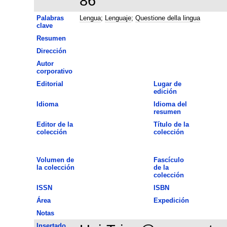
86
Palabras
Lengua
;
Lenguaje
;
Questione della lingua
clave
Resumen
Dirección
Autor
corporativo
Editorial
Lugar de
edición
Idioma
Idioma del
resumen
Editor de la
Título de la
colección
colección
Volumen de
Fascículo
la colección
de la
colección
ISSN
ISBN
Área
Expedición
Notas
Insertado