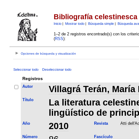
Bibliografía celestinesca
Inicio
|
Mostrar todo
|
Búsqueda simple
|
Búsqueda av
1–2 de 2 registros encontrado(s) con los criter
(
RSS
):
Opciones de búsqueda y visualización
Seleccionar todo
Deseleccionar todo
Registros
Autor
Villagrá Terán, María
Título
La literatura celesti
lingüístico de princi
Año
2010
Revista
Atti dell'
Número
Fascículo