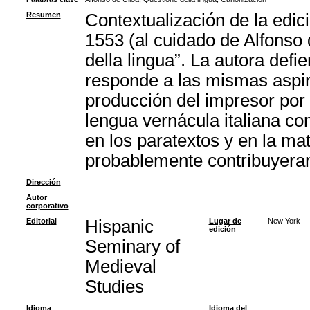
Resumen
Contextualización de la edici
1553 (al cuidado de Alfonso 
della lingua”. La autora defi
responde a las mismas aspira
producción del impresor por
lengua vernácula italiana co
en los paratextos y en la ma
probablemente contribuyeran 
Dirección
Autor
corporativo
Editorial
Hispanic
Lugar de
New York
edición
Seminary of
Medieval
Studies
Idioma
Idioma del