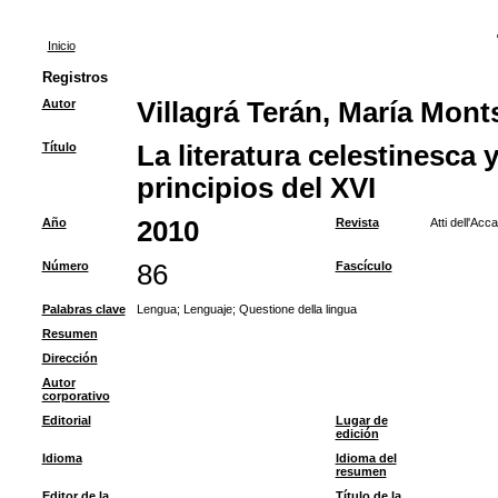
Inicio
Registros
Autor
Villagrá Terán, María Mont
Título
La literatura celestinesca 
principios del XVI
Año
2010
Revista
Atti dell'Acc
Número
86
Fascículo
Palabras clave
Lengua
;
Lenguaje
;
Questione della lingua
Resumen
Dirección
Autor
corporativo
Editorial
Lugar de
edición
Idioma
Idioma del
resumen
Editor de la
Título de la