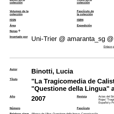
colección
colección
Volumen de la
Fascículo de
colección
la colección
ISSN
ISBN
Área
Expedición
Notas
Insertado por
Uni-Trier @ amaranta_sg @
Enlace p
Autor
Binotti, Lucia
Título
"La Tragicomedia de Calis
"Questione della Lingua" 
Año
2007
Revista
Actas del Si
Rojas' 'Trag
Español y Po
Número
Fascículo
Palabras clave
Alfonso de Ulloa
;
Questione della lingua
;
Canonización