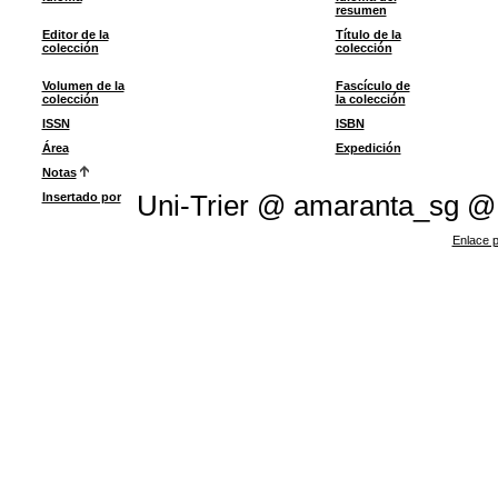
resumen
Editor de la
Título de la
colección
colección
Volumen de la
Fascículo de
colección
la colección
ISSN
ISBN
Área
Expedición
Notas
Insertado por
Uni-Trier @ amaranta_sg @
Enlace p