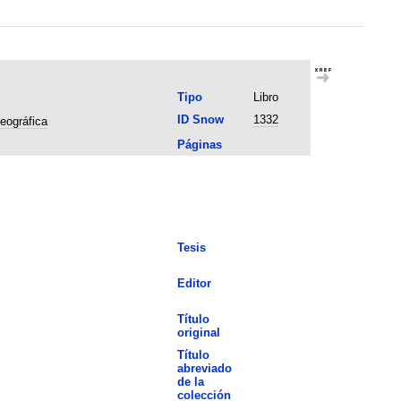
Tipo
Libro
ID Snow
1332
eográfica
Páginas
Tesis
Editor
Título
original
Título
abreviado
de la
colección