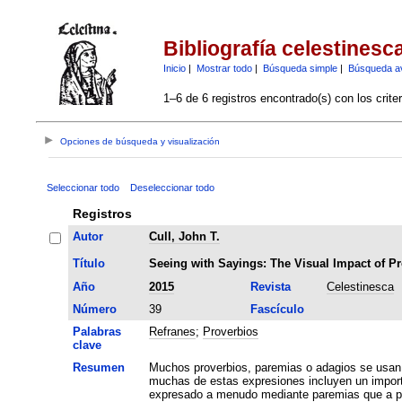
Bibliografía celestinesc
Inicio
|
Mostrar todo
|
Búsqueda simple
|
Búsqueda a
1–6 de 6 registros encontrado(s) con los crite
Opciones de búsqueda y visualización
Seleccionar todo
Deseleccionar todo
Registros
Autor
Cull, John T.
Título
Seeing with Sayings: The Visual Impact of Pr
Año
2015
Revista
Celestinesca
Número
39
Fascículo
Palabras
Refranes
;
Proverbios
clave
Resumen
Muchos proverbios, paremias o adagios se usan e
muchas de estas expresiones incluyen un importan
expresado a menudo mediante paremias que a pri