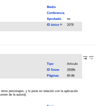
Medio
Conferencia
Aprobado
no
ID único
2078
Tipo
Artículo
ID Snow
2608b
Páginas
85-96
otros personajes, y lo pone en relación con la aplicación
esumen de la autora]