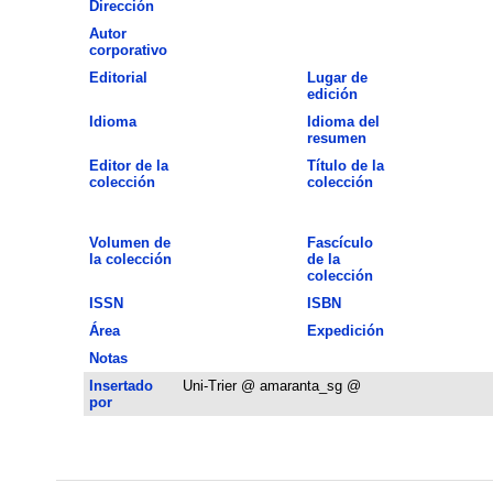
Dirección
Autor
corporativo
Editorial
Lugar de
edición
Idioma
Idioma del
resumen
Editor de la
Título de la
colección
colección
Volumen de
Fascículo
la colección
de la
colección
ISSN
ISBN
Área
Expedición
Notas
Insertado
Uni-Trier @ amaranta_sg @
por