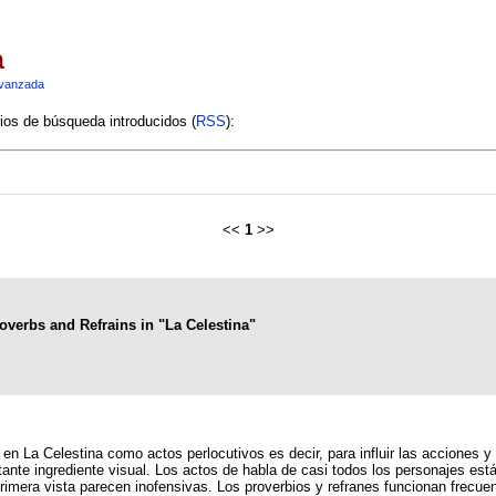
a
vanzada
rios de búsqueda introducidos (
RSS
):
<<
1
>>
overbs and Refrains in "La Celestina"
n La Celestina como actos perlocutivos es decir, para influir las acciones y
te ingrediente visual. Los actos de habla de casi todos los personajes están 
mera vista parecen inofensivas. Los proverbios y refranes funcionan frecue