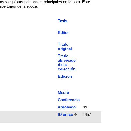
dos y egoístas personajes principales de la obra. Este
epertorios de la época.
Tesis
Editor
Título
original
Título
abreviado
de la
colección
Edición
Medio
Conferencia
Aprobado
no
ID único
1457