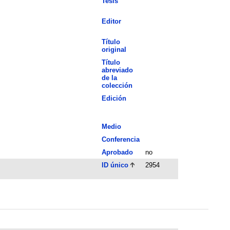
Tesis
Editor
Título
original
Título
abreviado
de la
colección
Edición
Medio
Conferencia
Aprobado
no
ID único
2954