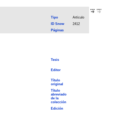
Tipo
Artículo
ID Snow
2412
Páginas
Tesis
Editor
Título
original
Título
abreviado
de la
colección
Edición