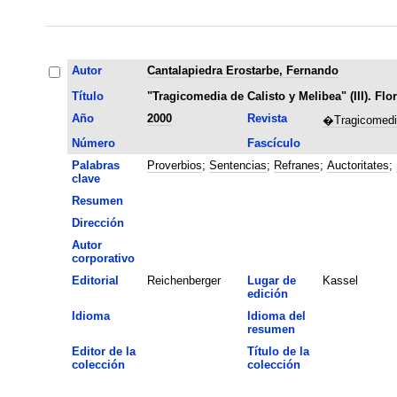
Autor
Cantalapiedra Erostarbe, Fernando
Título
"Tragicomedia de Calisto y Melibea" (III). Flo
Año
2000
Revista
�Tragicomedia 
Número
Fascículo
Palabras
Proverbios
;
Sentencias
;
Refranes
;
Auctoritates
;
clave
Resumen
Dirección
Autor
corporativo
Editorial
Reichenberger
Lugar de
Kassel
edición
Idioma
Idioma del
resumen
Editor de la
Título de la
colección
colección