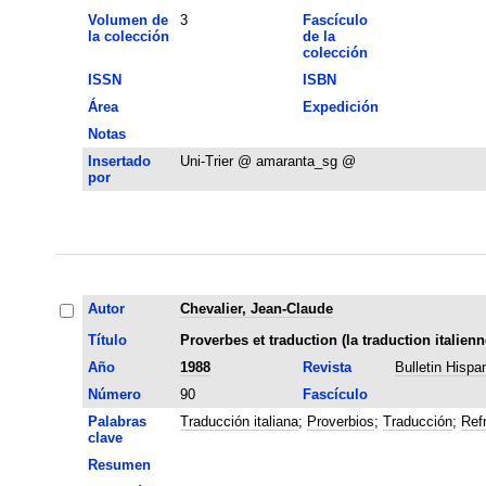
Volumen de
3
Fascículo
la colección
de la
colección
ISSN
ISBN
Área
Expedición
Notas
Insertado
Uni-Trier @ amaranta_sg @
por
Autor
Chevalier, Jean-Claude
Título
Proverbes et traduction (la traduction italie
Año
1988
Revista
Bulletin Hispa
Número
90
Fascículo
Palabras
Traducción italiana
;
Proverbios
;
Traducción
;
Ref
clave
Resumen