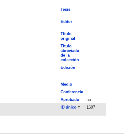
Tesis
Editor
Título
original
Título
abreviado
de la
colección
Edición
Medio
Conferencia
Aprobado
no
ID único
1607