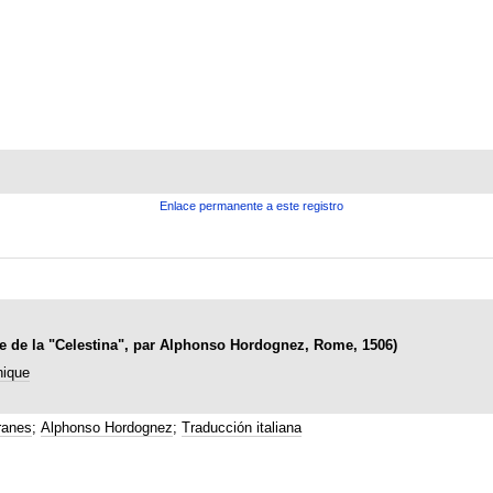
Enlace permanente a este registro
nne de la "Celestina", par Alphonso Hordognez, Rome, 1506)
nique
ranes
;
Alphonso Hordognez
;
Traducción italiana