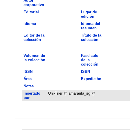
Autor
corporativo
Editorial
Lugar de
edición
Idioma
Idioma del
resumen
Editor de la
Título de la
colección
colección
Volumen de
Fascículo
la colección
de la
colección
ISSN
ISBN
Área
Expedición
Notas
Insertado
Uni-Trier @ amaranta_sg @
por