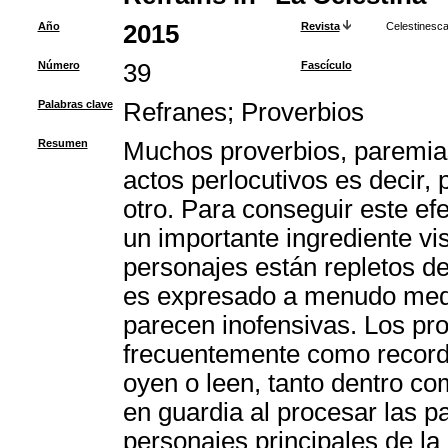
Año
2015
Revista
Celestinesc
Número
39
Fascículo
Palabras clave
Refranes
;
Proverbios
Resumen
Muchos proverbios, paremia
actos perlocutivos es decir, 
otro. Para conseguir este e
un importante ingrediente vi
personajes están repletos de 
es expresado a menudo medi
parecen inofensivas. Los pro
frecuentemente como recorda
oyen o leen, tanto dentro co
en guardia al procesar las p
personajes principales de la 