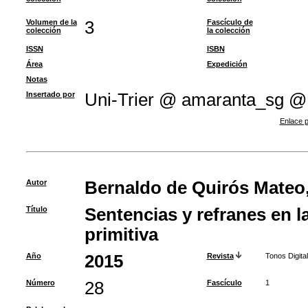
Volumen de la
3
Fascículo de
colección
la colección
ISSN
ISBN
Área
Expedición
Notas
Insertado por
Uni-Trier @ amaranta_sg @
Enlace p
Autor
Bernaldo de Quirós Mateo
Título
Sentencias y refranes en l
primitiva
Año
2015
Revista
Tonos Digital
Número
28
Fascículo
1