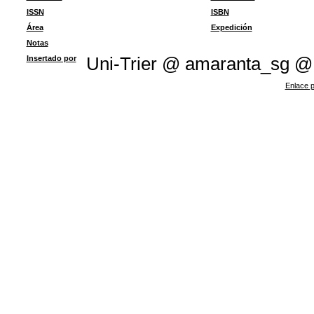
ISSN
ISBN
Área
Expedición
Notas
Insertado por
Uni-Trier @ amaranta_sg @
Enlace p