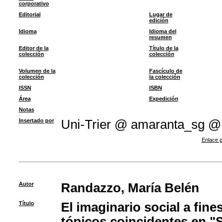
corporativo
Editorial
Lugar de
edición
Idioma
Idioma del
resumen
Editor de la
Título de la
colección
colección
Volumen de la
Fascículo de
colección
la colección
ISSN
ISBN
Área
Expedición
Notas
Insertado por
Uni-Trier @ amaranta_sg @
Enlace p
Autor
Randazzo, María Belén
Título
El imaginario social a fine
tópicos coincidentes en "