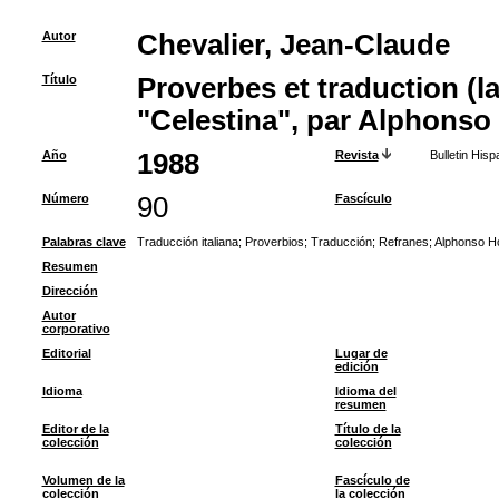
Autor
Chevalier, Jean-Claude
Título
Proverbes et traduction (la
"Celestina", par Alphons
Año
1988
Revista
Bulletin Hisp
Número
90
Fascículo
Palabras clave
Traducción italiana
;
Proverbios
;
Traducción
;
Refranes
;
Alphonso H
Resumen
Dirección
Autor
corporativo
Editorial
Lugar de
edición
Idioma
Idioma del
resumen
Editor de la
Título de la
colección
colección
Volumen de la
Fascículo de
colección
la colección