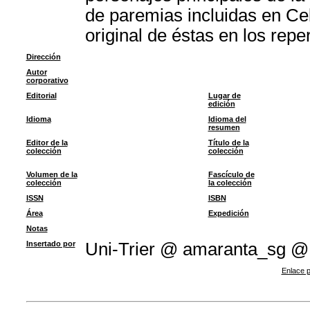
de paremias incluidas en Ce
original de éstas en los repe
Dirección
Autor
corporativo
Editorial
Lugar de
edición
Idioma
Idioma del
resumen
Editor de la
Título de la
colección
colección
Volumen de la
Fascículo de
colección
la colección
ISSN
ISBN
Área
Expedición
Notas
Insertado por
Uni-Trier @ amaranta_sg @
Enlace p