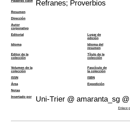
Palabras clave
Refranes
;
Proverbios
Resumen
Dirección
Autor
corporativo
Editorial
Lugar de
edición
Idioma
Idioma del
resumen
Editor de la
Título de la
colección
colección
Volumen de la
Fascículo de
colección
la colección
ISSN
ISBN
Área
Expedición
Notas
Insertado por
Uni-Trier @ amaranta_sg @
Enlace p