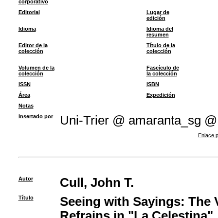
corporativo
Editorial
Lugar de
edición
Idioma
Idioma del
resumen
Editor de la
Título de la
colección
colección
Volumen de la
Fascículo de
colección
la colección
ISSN
ISBN
Área
Expedición
Notas
Insertado por
Uni-Trier @ amaranta_sg @
Enlace p
Autor
Cull, John T.
Título
Seeing with Sayings: The 
Refrains in "La Celestina"