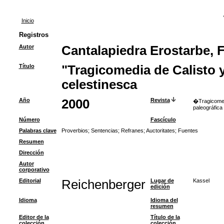
Inicio
Registros
Autor
Cantalapiedra Erostarbe, 
Título
"Tragicomedia de Calisto y 
celestinesca
Año
2000
Revista
�Tragicomedi
paleográfica
Número
Fascículo
Palabras clave
Proverbios
;
Sentencias
;
Refranes
;
Auctoritates
;
Fuentes
Resumen
Dirección
Autor
corporativo
Editorial
Reichenberger
Lugar de
Kassel
edición
Idioma
Idioma del
resumen
Editor de la
Título de la
colección
colección