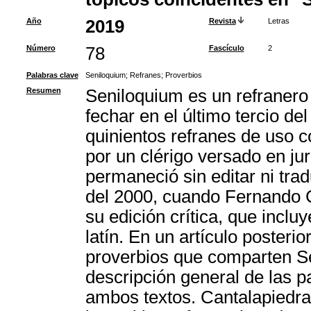
Año
2019
Revista
Letras
Número
78
Fascículo
2
Palabras clave
Seniloquium
;
Refranes
;
Proverbios
Resumen
Seniloquium es un refranero
fechar en el último tercio de
quinientos refranes de uso c
por un clérigo versado en jur
permaneció sin editar ni tra
del 2000, cuando Fernando 
su edición crítica, que inclu
latín. En un artículo posteri
proverbios que comparten Se
descripción general de las p
ambos textos. Cantalapiedra 