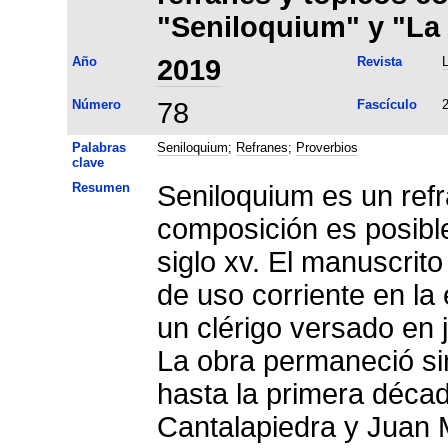
"Seniloquium" y "La 
Año
2019
Revista
L
Número
78
Fascículo
Palabras
Seniloquium
;
Refranes
;
Proverbios
clave
Resumen
Seniloquium es un ref
composición es posible 
siglo xv. El manuscrito
de uso corriente en la
un clérigo versado en j
La obra permaneció sin 
hasta la primera déca
Cantalapiedra y Juan 