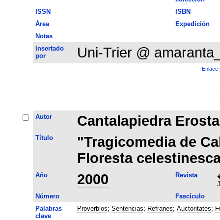
ISSN
ISBN
Área
Expedición
Notas
Insertado
Uni-Trier @ amaranta
por
Enlace 
Autor
Cantalapiedra Erost
Título
"Tragicomedia de Cali
Floresta celestinesc
Año
2000
Revista
�
J
Número
Fascículo
Palabras
Proverbios
;
Sentencias
;
Refranes
;
Auctoritates
;
F
clave