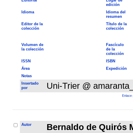
Editorial
Lugar de
edición
Idioma
Idioma del
resumen
Editor de la
Título de la
colección
colección
Volumen de
Fascículo
la colección
de la
colección
ISSN
ISBN
Área
Expedición
Notas
Insertado
Uni-Trier @ amaranta
por
Enlace 
Autor
Bernaldo de Quirós 