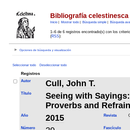
Bibliografía celestinesca
Inicio
|
Mostrar todo
|
Búsqueda simple
|
Búsqueda av
1–6 de 6 registros encontrado(s) con los criter
(
RSS
):
Opciones de búsqueda y visualización
Seleccionar todo
Deseleccionar todo
Registros
Autor
Cull, John T.
Título
Seeing with Sayings:
Proverbs and Refrain
Año
2015
Revista
C
Número
Fascículo