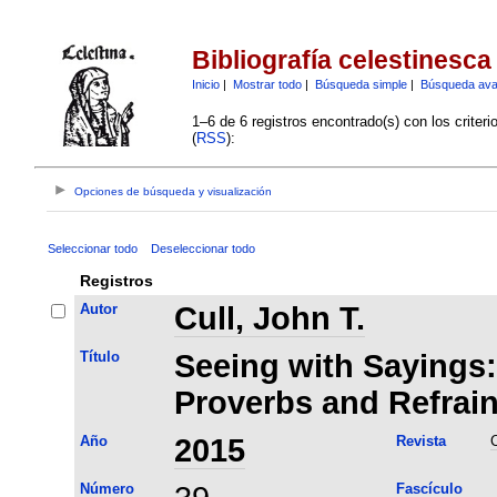
Bibliografía celestinesca
Inicio
|
Mostrar todo
|
Búsqueda simple
|
Búsqueda av
1–6 de 6 registros encontrado(s) con los criter
(
RSS
):
Opciones de búsqueda y visualización
Seleccionar todo
Deseleccionar todo
Registros
Autor
Cull, John T.
Título
Seeing with Sayings:
Proverbs and Refrain
Año
2015
Revista
C
Número
Fascículo