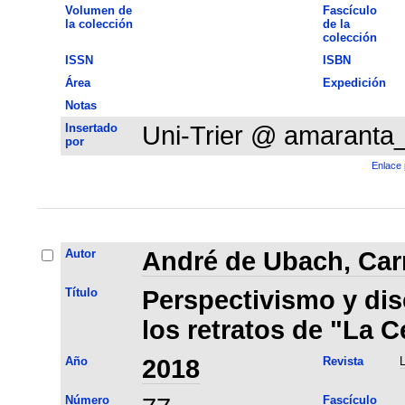
Volumen de
Fascículo
la colección
de la
colección
ISSN
ISBN
Área
Expedición
Notas
Insertado
Uni-Trier @ amaranta
por
Enlace 
Autor
André de Ubach, Car
Título
Perspectivismo y dis
los retratos de "La C
Año
2018
Revista
L
Número
Fascículo