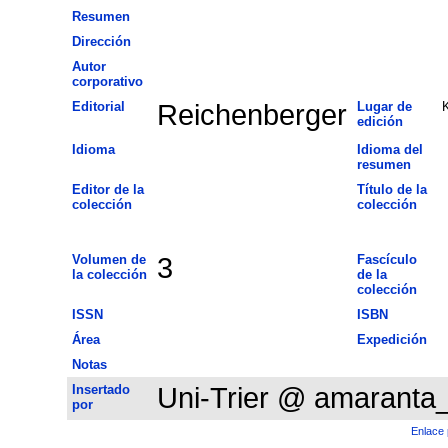
Resumen
Dirección
Autor
corporativo
Editorial
Reichenberger
Lugar de
edición
Idioma
Idioma del
resumen
Editor de la
Título de la
colección
colección
Volumen de
3
Fascículo
la colección
de la
colección
ISSN
ISBN
Área
Expedición
Notas
Insertado
Uni-Trier @ amaranta
por
Enlace 