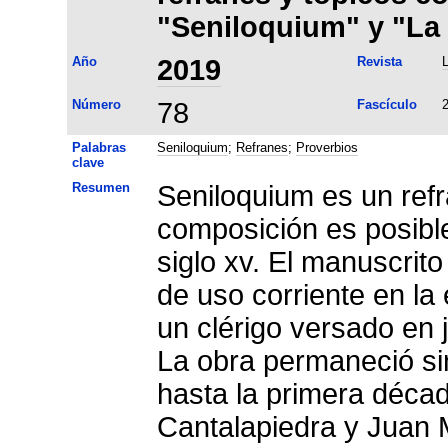
"Seniloquium" y "La 
Año
2019
Revista
L
Número
78
Fascículo
Palabras
Seniloquium
;
Refranes
;
Proverbios
clave
Resumen
Seniloquium es un ref
composición es posible 
siglo xv. El manuscrito
de uso corriente en la
un clérigo versado en j
La obra permaneció sin 
hasta la primera déca
Cantalapiedra y Juan 