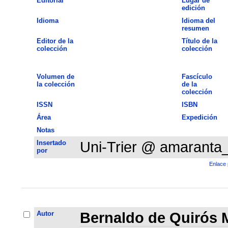
Editorial
Lugar de
edición
Idioma
Idioma del
resumen
Editor de la
Título de la
colección
colección
Volumen de
Fascículo
la colección
de la
colección
ISSN
ISBN
Área
Expedición
Notas
Insertado
Uni-Trier @ amaranta
por
Enlace 
Autor
Bernaldo de Quirós 