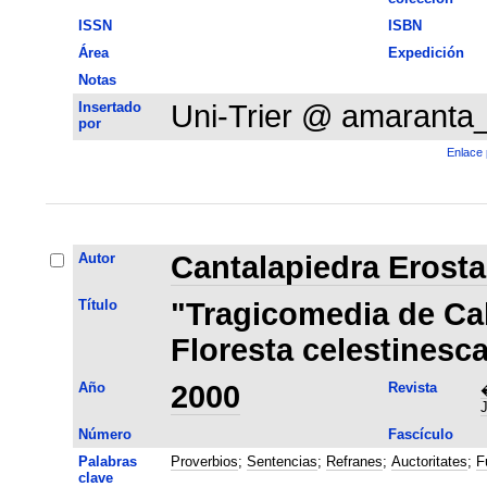
ISSN
ISBN
Área
Expedición
Notas
Insertado
Uni-Trier @ amaranta
por
Enlace 
Autor
Cantalapiedra Erost
Título
"Tragicomedia de Cali
Floresta celestinesc
Año
2000
Revista
�
J
Número
Fascículo
Palabras
Proverbios
;
Sentencias
;
Refranes
;
Auctoritates
;
F
clave