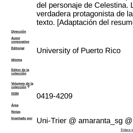
del personaje de Celestina. 
verdadera protagonista de la 
texto. [Adaptación del resum
Dirección
Autor
corporativo
Editorial
University of Puerto Rico
Idioma
Editor de la
colección
Volumen de la
colección
ISSN
0419-4209
Área
Notas
Insertado por
Uni-Trier @ amaranta_sg @
Enlace p