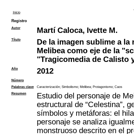
Inicio
Registro
Autor
Martí Caloca, Ivette M.
Título
De la imagen sublime a la 
Melibea como eje de la "sc
"Tragicomedia de Calisto 
Año
2012
Número
Palabras clave
Caracterización
;
Simbolismo
;
Melibea
;
Protagonismo
;
Caos
Resumen
Estudio del personaje de Mel
estructural de “Celestina”, g
símbolos y metáforas: el hila
personaje se analiza igualme
monstruoso descrito en el pr