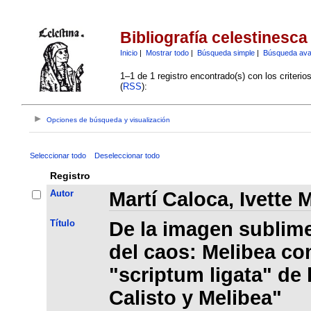
Bibliografía celestinesca
Inicio
|
Mostrar todo
|
Búsqueda simple
|
Búsqueda av
1–1 de 1 registro encontrado(s) con los criteri
(
RSS
):
Opciones de búsqueda y visualización
Seleccionar todo
Deseleccionar todo
Registro
Autor
Martí Caloca, Ivette M
Título
De la imagen sublime
del caos: Melibea co
"scriptum ligata" de
Calisto y Melibea"