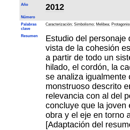
Año
2012
Número
Palabras
Caracterización
;
Simbolismo
;
Melibea
;
Protagoni
clave
Resumen
Estudio del personaje 
vista de la cohesión e
a partir de todo un si
hilado, el cordón, la c
se analiza igualmente 
monstruoso descrito e
relevancia con al del 
concluye que la joven 
obra y el eje en torno a
[Adaptación del resume