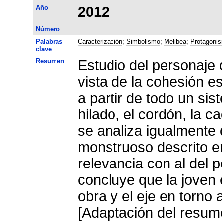
Año
2012
Número
Palabras
Caracterización
;
Simbolismo
;
Melibea
;
Protagoni
clave
Resumen
Estudio del personaje 
vista de la cohesión e
a partir de todo un si
hilado, el cordón, la c
se analiza igualmente 
monstruoso descrito e
relevancia con al del 
concluye que la joven 
obra y el eje en torno a
[Adaptación del resume