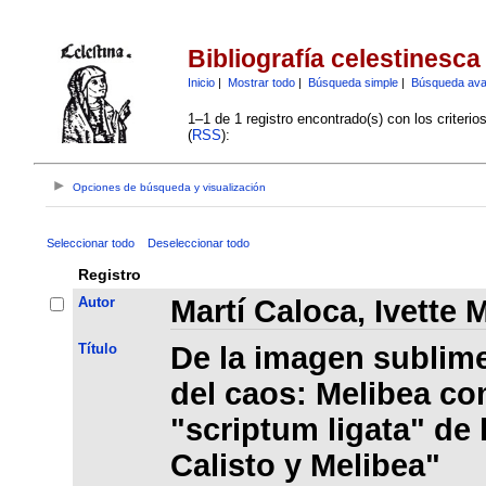
Bibliografía celestinesca
Inicio
|
Mostrar todo
|
Búsqueda simple
|
Búsqueda av
1–1 de 1 registro encontrado(s) con los criteri
(
RSS
):
Opciones de búsqueda y visualización
Seleccionar todo
Deseleccionar todo
Registro
Autor
Martí Caloca, Ivette M
Título
De la imagen sublime
del caos: Melibea co
"scriptum ligata" de
Calisto y Melibea"