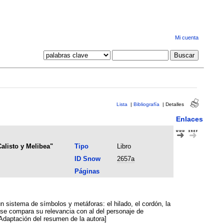
Mi cuenta
Lista
|
Bibliografía
|
Detalles
Enlaces
alisto y Melibea"
Tipo
Libro
ID Snow
2657a
Páginas
un sistema de símbolos y metáforas: el hilado, el cordón, la
 se compara su relevancia con al del personaje de
 [Adaptación del resumen de la autora]