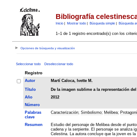
Bibliografía celestinesc
Inicio
|
Mostrar todo
|
Búsqueda simple
|
Búsqueda a
1–1 de 1 registro encontrado(s) con los criter
Opciones de búsqueda y visualización
Seleccionar todo
Deseleccionar todo
Registro
Autor
Martí Caloca, Ivette M.
Título
De la imagen sublime a la representación del
Año
2012
Número
Palabras
Caracterización
;
Simbolismo
;
Melibea
;
Protagon
clave
Resumen
Estudio del personaje de Melibea desde el punto d
cadena y la serpiente. El personaje se analiza i
Celestina. La autora concluye que la joven es la 