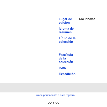
Lugar de
Río Piedras
edición
Idioma del
resumen
Título de la
colección
Fascículo
de la
colección
ISBN
Expedición
Enlace permanente a este registro
<<
1
>>