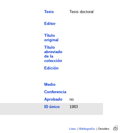
Tesis
Tesis doctoral
Editor
Título
original
Título
abreviado
de la
colección
Edición
Medio
Conferencia
Aprobado
no
ID único
1983
Lista
|
Bibliografía
|
Detalles