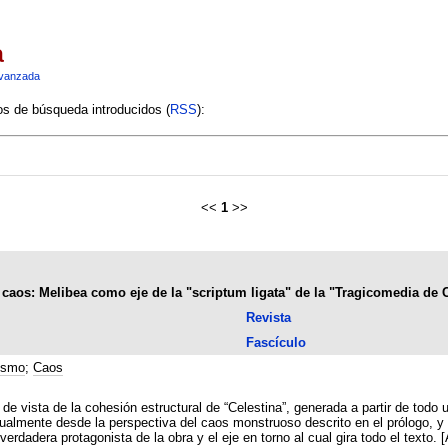
a
vanzada
ios de búsqueda introducidos (
RSS
):
<<
1
>>
 caos: Melibea como eje de la "scriptum ligata" de la "Tragicomedia de C
Revista
Fascículo
ismo
;
Caos
e vista de la cohesión estructural de “Celestina”, generada a partir de todo 
gualmente desde la perspectiva del caos monstruoso descrito en el prólogo, y
verdadera protagonista de la obra y el eje en torno al cual gira todo el texto.