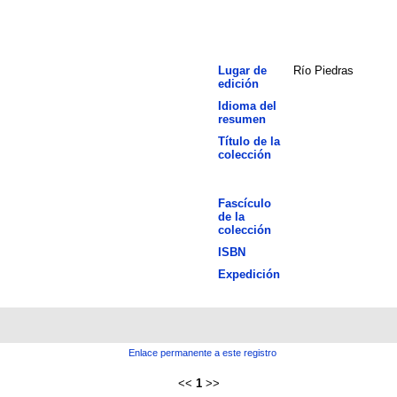
Lugar de
Río Piedras
edición
Idioma del
resumen
Título de la
colección
Fascículo
de la
colección
ISBN
Expedición
Enlace permanente a este registro
<<
1
>>