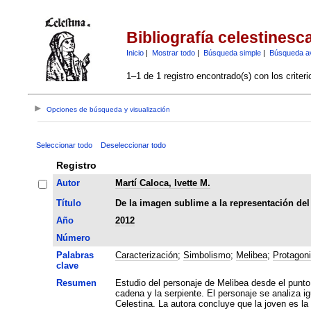
Bibliografía celestinesc
Inicio
|
Mostrar todo
|
Búsqueda simple
|
Búsqueda a
1–1 de 1 registro encontrado(s) con los criter
Opciones de búsqueda y visualización
Seleccionar todo
Deseleccionar todo
Registro
Autor
Martí Caloca, Ivette M.
Título
De la imagen sublime a la representación del
Año
2012
Número
Palabras
Caracterización
;
Simbolismo
;
Melibea
;
Protagon
clave
Resumen
Estudio del personaje de Melibea desde el punto d
cadena y la serpiente. El personaje se analiza i
Celestina. La autora concluye que la joven es la 